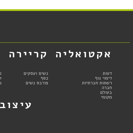
אקטואליה
קריירה
א
דעות
נשים ועסקים
ס
דימוי גוף
כסף
ק
רשתות חברתיות
פורבס נשים
מ
חברה
בעולם
מקומי
עיצוב