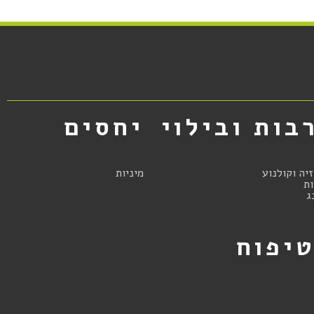
בות ובילוי
יחסים
זיה וקולנוע
מיניות
ת
ג
יפוח