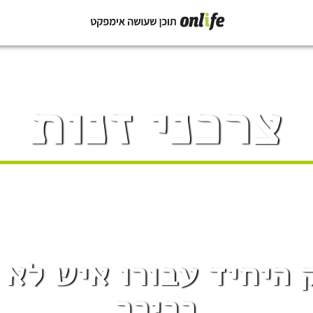
צרכני זנות
 היחיד עבורו איש לא 
בכיכר