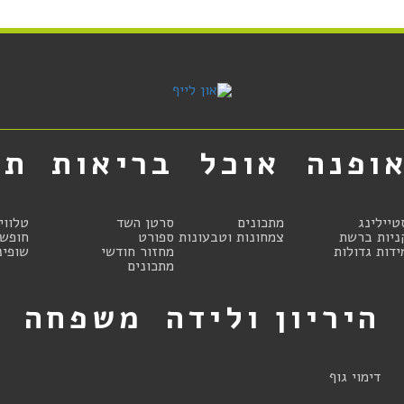
ופנה
אוכל
בריאות
תר
טיילינג
מתכונים
סרטן השד
טלווי
ניות ברשת
צמחונות וטבעונות
ספורט
חופשו
ידות גדולות
מחזור חודשי
שופינ
מתכונים
היריון ולידה
משפחה
ט
דימוי גוף