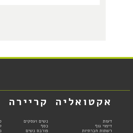
אקטואליה
קריירה
א
דעות
נשים ועסקים
ס
דימוי גוף
כסף
ק
רשתות חברתיות
פורבס נשים
מ