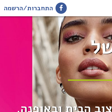
התחברות/הרשמה
של
וב הבית ובאופנה.