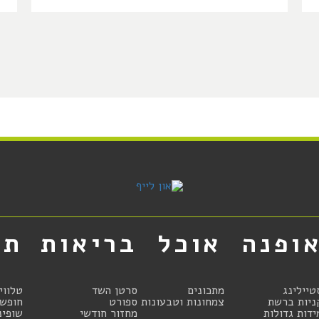
ופנה
אוכל
בריאות
תר
טיילינג
מתכונים
סרטן השד
טלווי
ניות ברשת
צמחונות וטבעונות
ספורט
חופשו
ידות גדולות
מחזור חודשי
שופינ