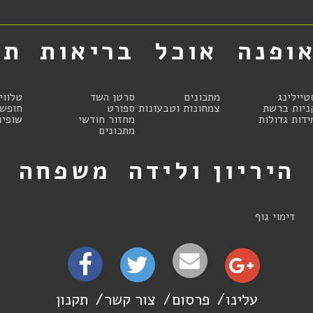
ופנה
אוכל
בריאות
תר
טיילינג
מתכונים
סרטן השד
טלווי
ניות ברשת
צמחונות וטבעונות
ספורט
חופשו
ידות גדולות
מחזור חודשי
שופינ
מתכונים
היריון ולידה
משפחה
ט
דימוי גוף
עלינו
פרסום
צור קשר
תקנון