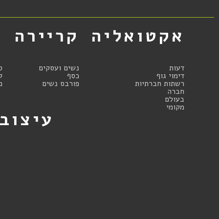
אקטואליה
קריירה
א
דעות
נשים ועסקים
ס
דימוי גוף
כסף
ק
רשתות חברתיות
פורבס נשים
מ
חברה
בעולם
מקומי
עיצוב