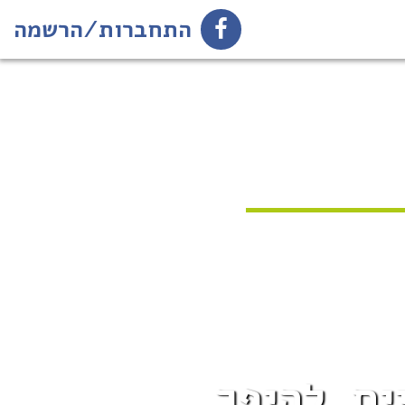
התחברות/הרשמה
ים. להיפך