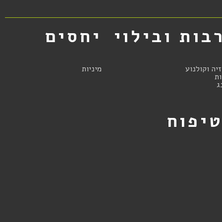
בות ובילוי
יחסים
זיה וקולנוע
מיניות
ת
ג
יפוח