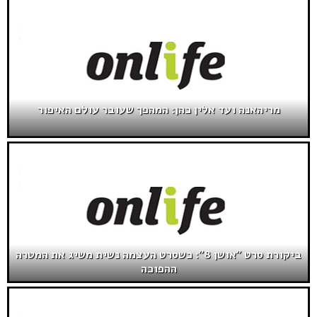
מריהאנה ועד אלין כהן: המהפך שעובר עולם האיפור
ביקורת סרט "אושן 8": כשסרט העצמה נשית משיג את המטרה
ההפוכה