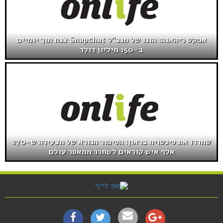
אפקט ריהאנה: הונו של מנכ"ל Snapchat צנח תוך יומיים
ב-150 מיליון דולר
שחררו את סינטויה בראון: הסיפור הנורא של הצעירה ש-270
אלף איש קוראים לשחרר ממאסר עולם