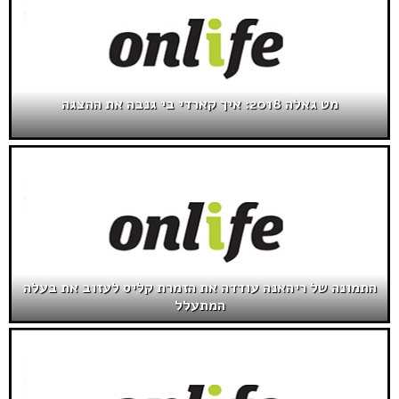
מט גאלה 2018: איך קארדי בי גנבה את ההצגה
התמונה של ריהאנה עודדה את הזמרת קליס לעזוב את בעלה
המתעלל