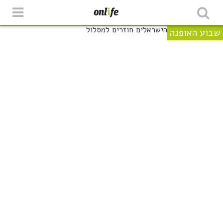
שבוע האופנה