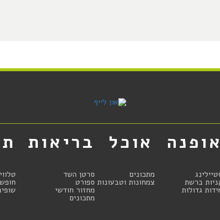
ופנה
אוכל
בריאות
תר
טיילינג
מתכונים
סרטן השד
טלווי
ניות ברשת
צמחונות וטבעונות
ספורט
חופשו
ידות גדולות
מחזור חודשי
שופינ
מתכונים