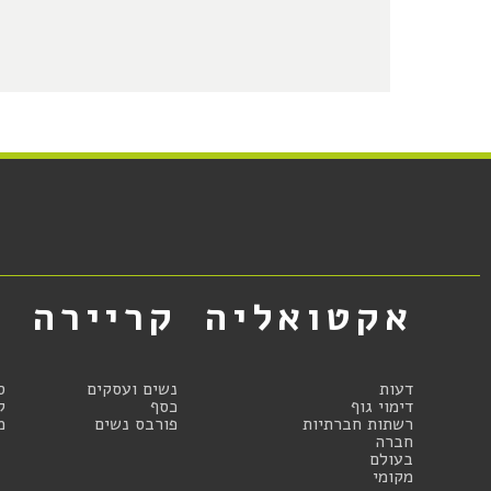
אקטואליה
קריירה
א
דעות
נשים ועסקים
ס
דימוי גוף
כסף
ק
רשתות חברתיות
פורבס נשים
מ
חברה
בעולם
מקומי