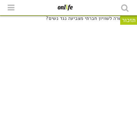
תזכור