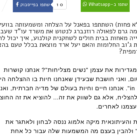
שתפו ב-Whatsapp
0
1
שתפו בפייסבוק
א פחות) השתתפו בפאנל על הצלחה ומשמעותה בוועי
 מה גרם לפאולה רוזנברג לנטוש את משרד עו"ד שעב
ה מאחות בבית חולים לשחקנית קולנוע, איך יכול לה
ת ג'וב החלומות והאם יעל ארד מוצאת בכלל טעם בה
מפית?
גדירות את עצמן "נשים מצליחות"? אנחנו קושרות
, ואני חושבת שבעידן שאנחנו חיות בו ההצלחה הי
הזמן, מה שנקרא, "in our face". אנחנו חיים וחיות בעולם של מדיה חברתית, 
הצליח, אלא גם לשווק את זה... להוציא את זה החוצה
עצמנו לאחרים.
והעיתונאית מיקה אלמוג ננסה לבחון ולאתגר את
 ולהבין בעצם מה המשמעות שלה עבור כל אחת