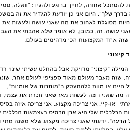
 להסתכל אחורה, לחייך ברוגע ולהגיד: "וואלה, סמיר
בדרך שלך". היום אני כן יודעת להגדיר את זה במשפ
היות מסוגלת לאהוב את מה שאני עושה ולעשות את 
אני עושה. זה, כמובן, לא אומר שלא אהבתי את העבו
 שזה אחד המקצועות הכי מדהימים בעולם.
 קיצוני
המילה "קיצוני" מדויקת אבל בהחלט עשיתי שינוי רדי
זה, שזה מעבר מעולם מאוד ספציפי לעולם אחר, שונה
 חיים או מוות ללהתעסק ב"מותרות של אומנות",
ה מה שאני רוצה לעשות מאז שאני זוכרת את עצמי, ו
י "או-קיי, אני צריכה מקצוע, אני צריכה איזה בסיס
ת הכלכלית שלי היא אבן הבסיס בעצמאות הכללית ש
הדעה". ידעתי שאני צריכה מקצוע שלא משנה מתי ו
ן עליו. החלטתי ללמוד סיעוד, לסיים את הלימודים של