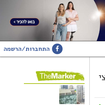
התחברות/הרשמה
1
הירשמו לניוזלטר
י