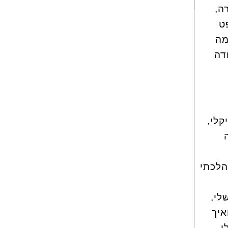
ה,
ט
מה
דה
קלי,
הלכתי
לי,
איך
י