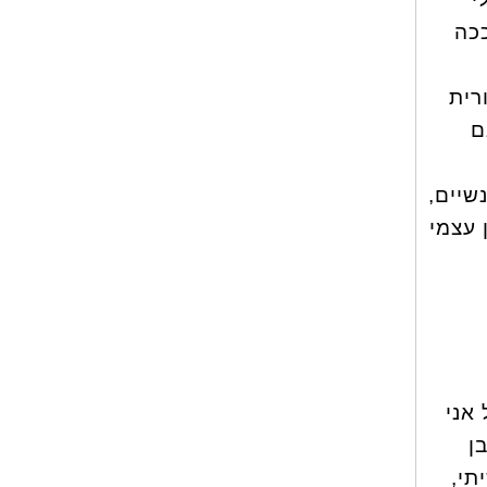
ככה
רית
ם
שיים,
 עצמי
 אני
ן
תי,