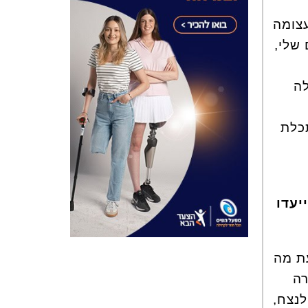
עצומה
חיים שלי,
לה
כלת
יעדו
עת מה
רה
לנצח,