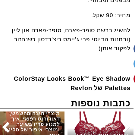
מבפנים ומבחוץ.
מחיר: 90 שקל.
להשיג ברשת סופר-פארם, סופר-פארם און ליין
(ובחנות הדיוטי פרי ג'יימס ריצ'רדסון כשנחזור
לפקוד אותן)
ColorStay Looks Book™ Eye Shadow
Palettes של Revlon
כתבות נוספות
מוצרי הגנה מהשמש,
דאודורנט רפואי, איך
למנוע פריז בשיער,
ומוצרי איפור של סלינה