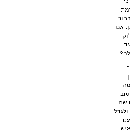
כי
מת'
בחור
. אם
וק
ד
לה?
ה
,
סה
טוב
 שהן
ולגדל
נו
איש