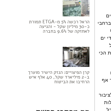
נים
הראל רכשה 5% מ-ETGA תמורת
ברחבי
כ-30 מיליון שקל - והגיעה
לאחזקה של 9.6% בחברה
י ים
 הכי
קרן הפיצויים: הנזק הישיר מוערך
ב-2 מיליארד שקל, 40 אלף איש
 אף
הרחיבו את הביטוח
יבור
ות
ל