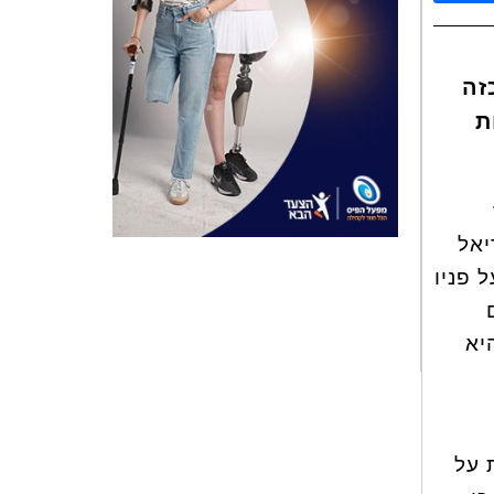
זה
ת
יאל
 פניו
יא
 על