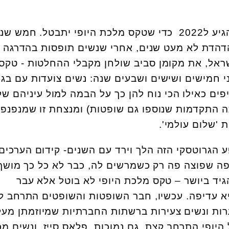
לא להאמין שהיינו צריכות להגיע ל2022 כדי שטקס מלכת היופי יתבטל. חמש ש
דהדת לא מעט שנים, אחרי שנשים תופסות בהדרגה 
שראל, את מקומן סביב שולחן מקבלי ההחלטות - טקס
י חמישים ושישים ושבעים שנה: נשים צועדות עם בגד
יפים כאילו הכי נוח להן כך על הבמה למול עיניהם של
ה התקדמות שנוספו גם שופטות) ומנצחת זו שמנפנפת
 'שלום עולמי'.
 הגרוטסקי הזה הלך וירד עם השנים- קידום הערכים
ה שפוצה פה רק כשמרשים לה, כבר לא כל כך מושך
יד ביושר – טקס מלכת היופי לא בוטל אלא עבר
א עדיפה. עכשיו, חבר השופטות והשופטים התרחב לצ
נערות ונשים צעירות ברשתות החברתיות שמיוזמתן מעל
היופי התרחב קצת, גם נמוכות, פלאס סייז, ונשים מכ