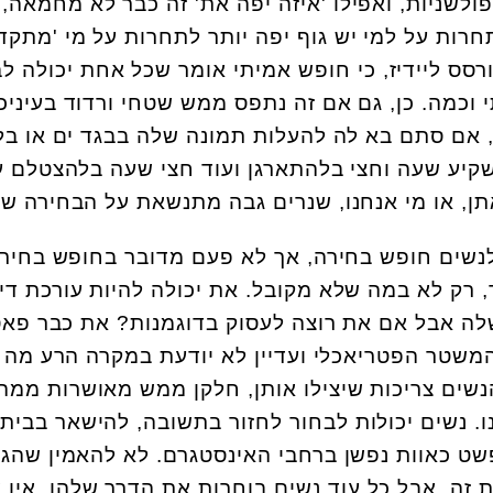
לשניות, ואפילו 'איזה יפה את' זה כבר לא מחמאה, 
חרות על למי יש גוף יפה יותר לתחרות על מי 'מתקד
הורסס ליידיז, כי חופש אמיתי אומר שכל אחת יכולה ל
וכמה. כן, גם אם זה נתפס ממש שטחי ורדוד בעיניכן
, אם סתם בא לה להעלות תמונה שלה בבגד ים או בל
שקיע שעה וחצי בלהתארגן ועוד חצי שעה בלהצטלם ע
תן, או מי אנחנו, שנרים גבה מתנשאת על הבחירה ש
לנשים חופש בחירה, אך לא פעם מדובר בחופש בחיר
 רק לא במה שלא מקובל. את יכולה להיות עורכת דין
לה אבל אם את רוצה לעסוק בדוגמנות? את כבר פא
משטר הפטריאכלי ועדיין לא יודעת במקרה הרע מה 
הנשים צריכות שיצילו אותן, חלקן ממש מאושרות ממה
ו. נשים יכולות לבחור לחזור בתשובה, להישאר בבית 
שט כאוות נפשן ברחבי האינסטגרם. לא להאמין שהגע
גיד את זה, אבל כל עוד נשים בוחרות את הדרך שלהן, אין 