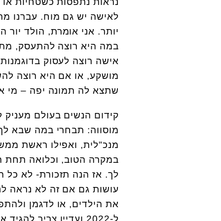
נראות נתפסות כשטחיות או פו
לאישה יש גם מוח. עברנו מת
יותר. אני אומרת, הולד יור 
במה היא רוצה להתעסק, מתי 
אישה רוצה לעסוק בדוגמנות
מושקע, או אם היא רוצה לה
שתצא לה תמונה יפה – מי א
קידום הנשים בעולם מעניק 
מוסווה: תבחרי במה שבא לך,
מנכ"לית, ואפילו ראשת ממש
במקרה הטוב, וכלואה תחת ה
לך. אז הנה תזכורת- לא כל 
עושות גם אם זה לא נראה לנ
את הילדים, או לדגמן ולהתפ
ל-2022 ועדיין צריך לה