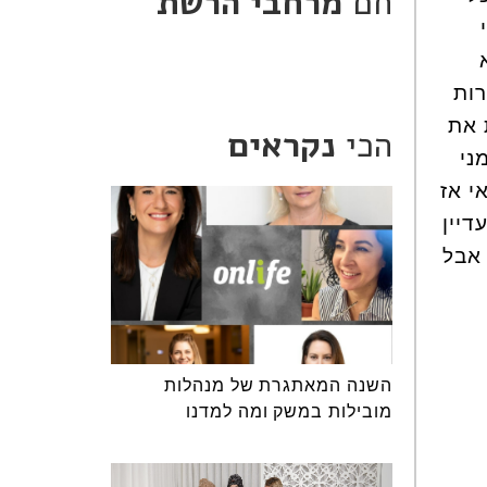
חם
מרחבי הרשת
רות
 את
הכי
נקראים
ני
י אז
דיין
 אבל
השנה המאתגרת של מנהלות
מובילות במשק ומה למדנו