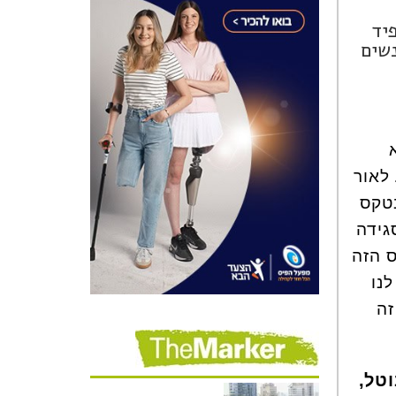
יד
נשים
לאור
בטקס
גידה
 הזה
נו
זה
טל,