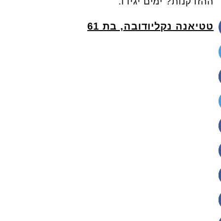
ההזדקנות? ימים יגידו.
טטיאנה נקליודובה, בת 61