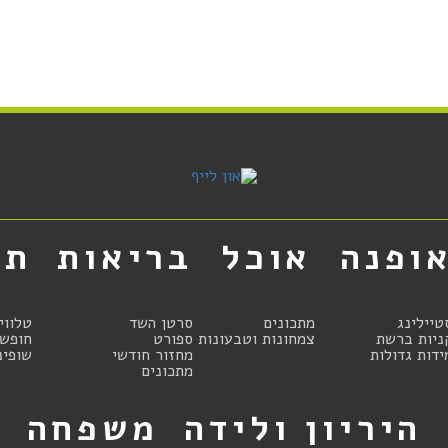
ופנה
אוכל
בריאות
תר
טיילינג
מתכונים
סרטן השד
טלווי
ניות ברשת
צמחונות וטבעונות
ספורט
חופשו
ידות גדולות
מחזור חודשי
שופינ
מתכונים
היריון ולידה
משפחה
ט