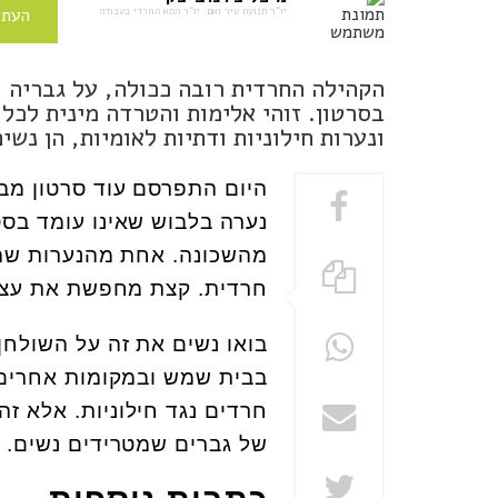
יו"ר תנועת עיר ואם. יו"ר התא החרדי בעבודה
העתי
הקהילה החרדית רובה ככולה, על גבריה ו
בסרטון. זוהי אלימות והטרדה מינית לכל 
ונערות חילוניות ודתיות לאומיות, הן נש
היום התפרסם עוד סרטון מבי
נערה בלבוש שאינו עומד בס
מהשכונה. אחת מהנערות שהי
חרדית. קצת מחפשת את עצמה
בואו נשים את זה על השולחן
בבית שמש ובמקומות אחרים, 
חרדים נגד חילוניות. אלא זה
של גברים שמטרידים נשים.