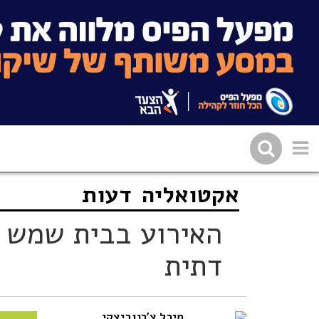
אקטואליה
דעות
שתפו בפייסבוק
העתיקו 
האירוע בבית שמש ה
דתית
מיכל צ'רנוביצקי