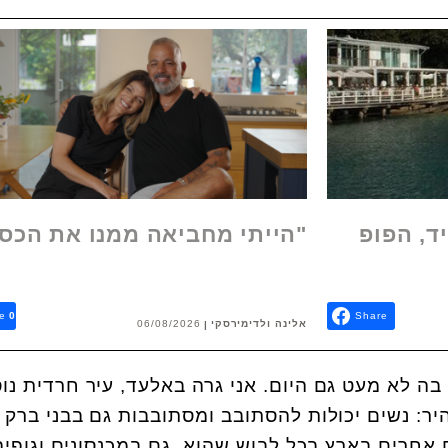
ד, הפופ
"הייתי מחביאה ממנו את הכס
e
0
Share
אלינה ולדימירסקי
06/08/2026
 בה לא מעט גם היום. אני גרה באלעד, עיר חרדית נו
יר: נשים יכולות להסתובב ומסתובבות גם בבני ברק 
אחרים בארץ בכל לבוש שהוא, גם במכנסונים וגופיה,