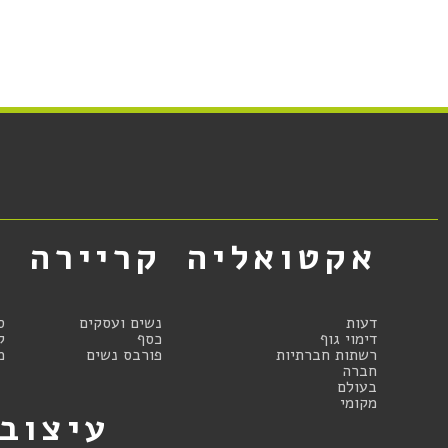
אקטואליה
קריירה
א
דעות
נשים ועסקים
ס
דימוי גוף
כסף
ק
רשתות חברתיות
פורבס נשים
מ
חברה
בעולם
מקומי
עיצוב