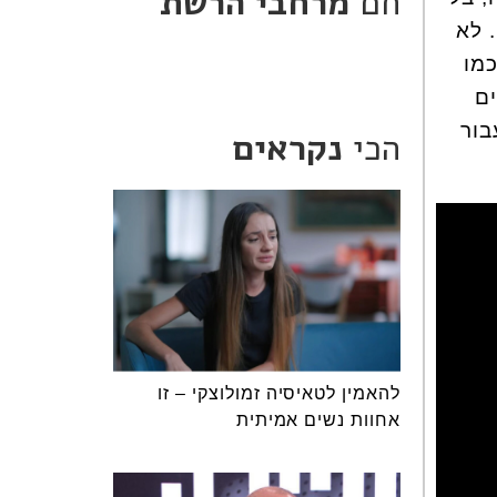
חם
מרחבי הרשת
 לא
כמו
ים
בור
הכי
נקראים
להאמין לטאיסיה זמולוצקי – זו
אחוות נשים אמיתית