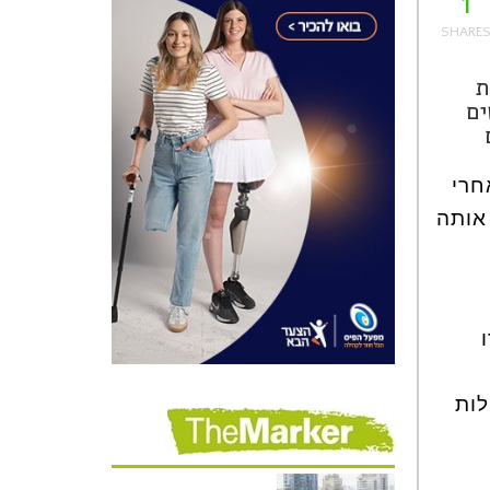
1
ת
ים
חרי
אותה
לות