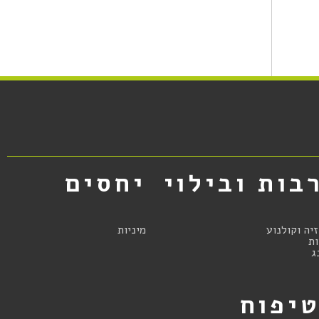
בות ובילוי
יחסים
זיה וקולנוע
מיניות
ת
ג
יפוח