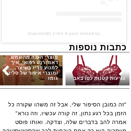
A post shared by הארץ (@haaretz)
כתבות נוספות
מוצרי הגנה מהשמש,
דאודורנט רפואי, איך
למנוע פריז בשיער,
ומוצרי איפור של סלינה
נגיעות קטנות לטו באב
גומז
"זה כמובן הסיפור שלי, אבל זה משהו שקורה כל
הזמן בכל רגע נתון, זה קורה עכשיו, וזה נורא"
אמרה להב בדברים שלה, וצדקה. ואותו פוסט
פייסבוק הוא רק אחת הוכחות לכך שהסטטיסטיקה