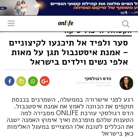
אקטואליה
פוליטיקה
סער ולפיד אל תיכנעו לקיצוניים
– אמנת איסטנבול תגן על מאות
אלפי נשים וילדים בישראל
הדס רגולסקי
מנכ״לית חוזה חדש, ממובילות
מחאת הנשים
רגע לפני אישרורה בממשלה, השמרנים בכנסת
תוקפים את הכוונה לאמץ את אמנת איסטנבול.
הדס רגולסקי עורכת ONLIFE מסבירה למה
הטענות שלהם מופרכות ואיך אימוץ האמנה ישנה
את הכללים לטובת אלו המצויים במעגל האלימות
כאן בישראל