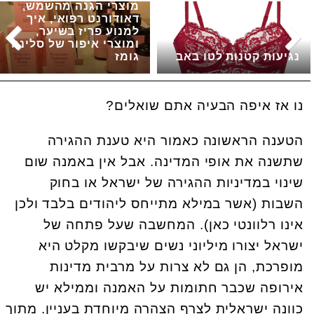
מוצרי הגנה מהשמש,
דאודורנט רפואי, איך
למנוע פריז בשיער,
ומוצרי איפור של סלינה
נגיעות קטנות לטו באב
גומז
נו אז איפה הבעיה אתם שואלים?
הטענה הראשונה כאמור היא טענת ההגירה
שתשנה את אופי המדינה. אבל אין באמנה שום
שינוי במדיניות ההגירה של ישראל או בחוק
השבות (אשר במילא מתייחס ליהודים בלבד ולכן
אינו רלוונטי כאן). המחשבה שעל פתחה של
ישראל יצורו מיליוני נשים שיבקשו מקלט היא
מופרכת, הן גם לא צרות על מרבית מדינות
אירופה שכבר חתומות על האמנה וממילא יש
כוונה ישראלית לצרף הצהרה מיוחדת בעניין. מתוך