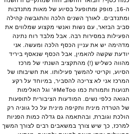
כמה כסף? הבזאר החשוב הזה שמתקיים זו השנה
ה-16, מופק ומתופעל בסיוע של מאות מתנדבות
ומתנדבים. לאורך השנים הלכה והתגבשה קהילה
סביב הבזאר, עם נשות ואנשי מקצוע שמלווים את
הפעילות במסירות רבה. אבל מלבד רוח נתינה
מדהימה יש את עניין הכסף הלכה ומעשה. אני
יודעת שקשה להאמין, אבל הכסף שנאסף ביריד
מהווה כשליש (!) מהתקציב השנתי של מרכז
הסיוע, וקריטי להמשך פעילותו. את חשיבותו של
המרכז אני לא צריכה להסביר, במיוחד על רקע
תנועות ותמורות כמו MeToo#' וגל האלימות
הגואה כלפי נשים. המודעות הציבורית לתופעות
של הטרדה מינית ותקיפה מינית על כל גווניה רק
הולכת וגוברת, ובהתאמה גם גדלה כמות הפניות
למרכז, כך שיש צורך במשאבים רבים לצורך המשך