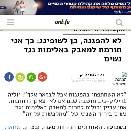
אקטואליה
חברה
לא להפגנה, כן לשופינג: כך אני
תורמת למאבק באלימות נגד
נשים
יוליה פריליק
כותבת, אמא, מחפשת קיצורי דרך
בג'ונגל של החיים (לפעמים עם
"לא השתתפתי בהפגנות אבל לבזאר אלך": יוליה
פריליק-ניב חושבת שגם אם לא יצאתן לרחובות,
אתן עדיין יכולות לתרום למאבק באלימות נגד
נשים ביריד השנתי של "מתלבשות על זה"
בשבועות האחרונים הרוחות סערו, ובצדק.
מחאת