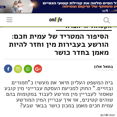
אקטואליה
חברה
הסיפור המטריד של עמית חכם:
הורשע בעבירות מין וחזר להיות
מאמן בחדר כושר
בתאל אלון
עיתונאית ועורכת
בית המשפט העליון תיאר את מעשיו כ"חמורים
ובזויים." החוק למניעת העסקת עברייני מין קובע
שאסור לעבריין מין מורשע לעבוד במקומות בהם
שוהים קטינים, אז איך עבריין המין המורשע
עמית חכים מאמן במכון כושר בבאר שבע?
30/08/2021