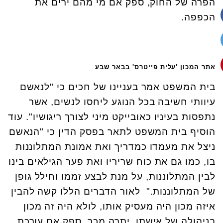
הפרה של החוק, ספק אם מי מהם ירים את
הכפפה.
אתר המכון 'עלית פייטרס' בבאר שבע
בית המשפט אמר בעניינו של חכים כי "לנאשם
עיוותי חשיבה בכל הנוגע ליחסו לנשים, אשר
נתפסות בעיניו כאובייקט מיני לצורך ריגושיו". עוד
הוסיף בית המשפט לתאר בפסק הדין כי "הנאשם
ניצל את מעמדו כמדריך ואת אמונת המתלוננות
בו, כמו גם את כוח שריריו ואת פער הגילאים בינו
לבין המתלוננות, על מנת לבצע זממו וחילל גופן
של המתלוננות." לאור הדברים הללו קשה להבין
איזה מכון היה מעסיק אותו, לולא היה זה מכון
בניהולה של אישתו. יתרה מכך, ספק אם עורכת