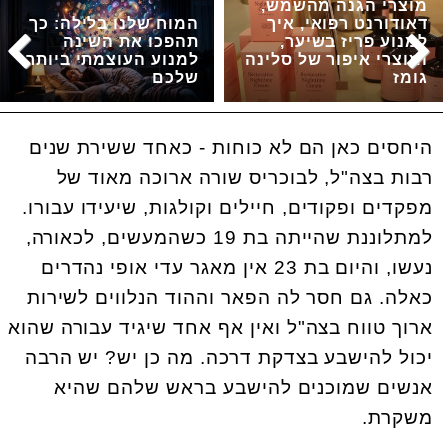
מוצרי הגנה מהשמש,
דאודורנט רפואי, איך
המוח שלנו בלילה: כך
למנוע פריז בשיער,
תהפכו את השינה
ומוצרי איפור של סלינה
למנוע העוצמתי ביותר
גומז
שלכם
היחסים כאן הם לא כוחות - כאחד ששירת שנים
רבות בצה"ל, לבוכריס שורה ארוכה מאוד של
מפקדים ופקודים, חיילים וקולגות, שיעידו עבורו.
למתלוננת שהייתה בת 19 כשהמעשים, לכאורה,
נעשו, והיום בת 23 אין מאגר עדי אופי נהדרים
כאלה. גם חסר לה הפאר וההוד הנלווים לשירות
ארוך טווח בצה"ל ואין אף אחד שיגיד עבורה שהוא
יכול להישבע בצדקת דרכה. מה כן יש? יש הרבה
אנשים שמוכנים להישבע בראש שלהם שהיא
משקרת.