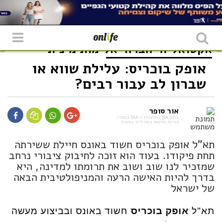
אקטואליה
חברה
אלימות מינית
אופק בוכריס: עלילת שווא או
שברון לב עבור רבים?
אור סופר
בעלת BA בתקשורת ו-MA במגדר,
עורכת חדשות באון לייף במשרה
תא"ל אופק בוכריס חשוד באונס חיילת ששירתה
תחת פיקודו. בעוד הוא זוכה לחיבוק ציבורי נרחב
שמזכיר לנו שוב ושוב את תרומתו למדינה, היא
בדרך להיות האישה הרעה והמניפולטיבית הבאה
של ישראל
תא"ל
אופק בוכריס
חשוד באונס ובביצוע מעשה