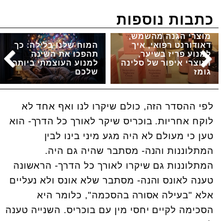
כתבות נוספות
מוצרי הגנה מהשמש,
דאודורנט רפואי, איך
המוח שלנו בלילה: כך
למנוע פריז בשיער,
תהפכו את השינה
ומוצרי איפור של סלינה
למנוע העוצמתי ביותר
גומז
שלכם
לפי ההסדר הזה, כולם שיקרו לנו ואף אחד לא
לוקח אחריות. בוכריס שיקר לאורך כל הדרך- הוא
טען כי מעולם לא היה מגע מיני בינו לבין
המתלוננות והנה- מסתבר שהיה גם היה.
המתלוננות גם שיקרו לאורך כל הדרך- הראשונה
טענה לאונס והנה- מסתבר שלא אונס ולא נעליים
אלא "בעילה אסורה בהסכמה", כלומר היא
הסכימה לקיים יחסי מין עם בוכריס. השנייה טענה