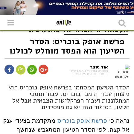
אקטואליה
חברה
אלימות מינית
פרשת אופק בוכריס: הסדר
הטיעון הוא הפסד מוחלט לכולנו
אור סופר
בעלת BA בתקשורת ו-MA במגדר,
עורכת חדשות באון לייף במשרה
הסדר הטיעון המסתמן בפרשת אופק בוכריס הוא
ניצחון עבור תומכי בוכריס, עבור תומכי
המתלוננות ועבור הפרקליטות הצבאית אבל אל
תטעו, בסיפור הזה יש גם מפסידים
נראה כי
פרשת אופק בוכריס
מתקדמת בצעדי ענק
אל קצה. לפי הסדר הטיעון המתגבש שנחשף