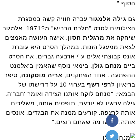
הסוף
".
גם
גילה אלמגור
עברה חוויה קשה במסגרת
הצילומים לסרט "מלכת הכביש" מ?1971. אלמגור
שיחקה את
מרגלית חסון
, אישה העושה מאמצים
לצאת ממעגל הזנות. במהלך הסרט היא עוברת
אונס קבוצתי אלים ע"י ארבעה גברים. את הסרט
ביים
מנחם גולן
, בימאי נוסף שהאמין ב'אלמנט
ההפתעה'. אחד השחקנים,
אריה מוסקונה
, סיפר
בריאיון ל
רפי רשף
בערוץ 10 על דרישתו של
הבמאי: "מנחם לוקח אותנו הצידה ואומר 'חבר'ה,
גילה עכשיו לא יודעת, תופסים אותה, משליכים
אותה לרצפה, קורעים ממנה את הבגדים, אונסים
אותה, תעשו מה שאתם רוצים
".