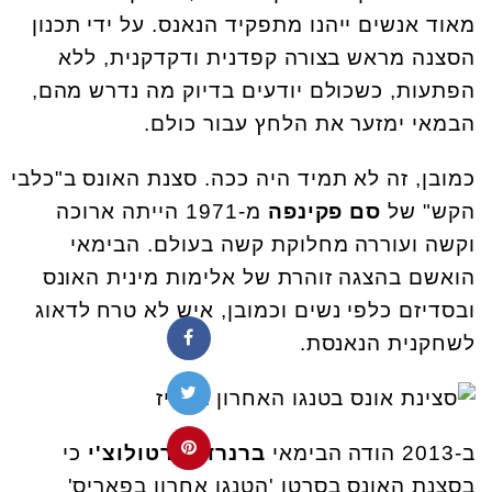
מאוד אנשים ייהנו מתפקיד הנאנס. על ידי תכנון
הסצנה מראש בצורה קפדנית ודקדקנית, ללא
הפתעות, כשכולם יודעים בדיוק מה נדרש מהם,
הבמאי ימזער את הלחץ עבור כולם.
כמובן, זה לא תמיד היה ככה. סצנת האונס ב"כלבי
הקש" של
סם פקינפה
מ-1971 הייתה ארוכה
וקשה ועוררה מחלוקת קשה בעולם. הבימאי
הואשם בהצגה זוהרת של אלימות מינית האונס
ובסדיזם כלפי נשים וכמובן, איש לא טרח לדאוג
לשחקנית הנאנסת.
ב-2013 הודה הבימאי
ברנרדו ברטולוצ'י
כי
בסצנת האונס בסרטו 'הטנגו אחרון בפאריס'