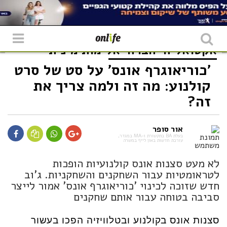
אקטואליה
חברה
אלימות מינית
'כוריאוגרף אונס' על סט של סרט
קולנוע: מה זה ולמה צריך את
זה?
אור סופר
בעלת BA בתקשורת ו-MA במגדר,
עורכת חדשות באון לייף במשרה
לא מעט סצנות אונס קולנועיות הופכות
לטראומטיות עבור השחקנים והשחקניות. ג'וב
חדש שזוכה לכינוי 'כוריאוגרף אונס' אמור לייצר
סביבה בטוחה עבור אותם שחקנים
סצנות אונס בקולנוע ובטלוויזיה הפכו בעשור