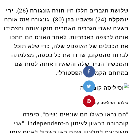
שלושת הגברים הללו היו
חוזה
גונגורה
(26),
ירי
יומקלה
(24) ו
פאביו
בזן
(30). גונגורה אנס אותה
בשעה ששני הגברים האחרים חנקו אותה והצמידו
אותה לרצפה באכזריות. לאחר האונס הם חתכו
את הכבלים של האופנוע שלה, כדי שלא תוכל
לברוח מהמקום, שדדו את כל כספה, מצלמתה
והמכשיר הנייד שלה והשאירו אותה למות שם
במתחם הקמפינג הפסטורלי.
צילום: וסיליסה קומרובה
"הם נראו כאילו הם שונאים נשים", סיפרה
קומרובה בראיון לעיתון ה-Independent. "אני
משוכנעת לחלוטין שהם באו בשביל לאנוס אותי.