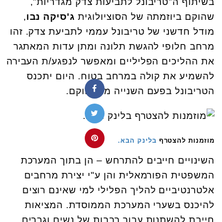
בשיתוף ה"טריבונל לתביעות צדק מגדריות",
שהוקם ביוזמתה של הסוציולוגית
ג'סיקה נבו
,
מודל חדשני של טריבונל עממי לתביעת צדק. זהו
מרחב חלופי להגשת תלונה ומתן עדות המאתגר
את ההליכים הפליליים ומאפשר לנפגע/ת העבירה
להשמיע את קולה במרחב בטוח. היום יתכנס
הטריבונל בפעם השנייה מאז הוקם.
מוזמנות להצטרף
בלינק הבא.
השינויים חייבים להתרחש – הן בתוך המערכת
המשפטית הפורמאלית והן ע"י יצירת מרחבים
אלטרנטיביים להליך הפלילי למי שאינם רוצים
להיכנס בשערי המערכת הממוסדת. המציאות
חייבת להשתנות עבור רבבות של נשים וגברים