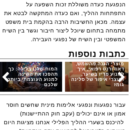
הנפגעת כעדה משוללת זכות השפעה על
התפתחות ההליך, ואם כעדה המתקשה לבטא את
עצמה. מכאן החשיבות הרבה בהקמת בית משפט
מתמחה בתחום שיוכל ליצור חיבור וגשר בין השיח
המשפטי ובין השיח של נפגעי העבירה.
כתבות נוספות
מוצרי הגנה מהשמש,
דאודורנט רפואי, איך
המוח שלנו בלילה: כך
למנוע פריז בשיער,
תהפכו את השינה
ומוצרי איפור של סלינה
למנוע העוצמתי ביותר
גומז
שלכם
עבור נפגעות ונפגעי אלימות מינית שחשים חוסר
אמון או אינם יכולים (עקב חוק ההתיישנות)
להיכנס בשערי ההליך הפלילי אנחנו מציגות היום