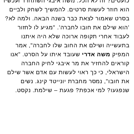
כועסים? זה לא הכל. משה איבגי השתחרר ועכשיו
הוא חוזר לעשות סרטים. להמשיך לשחק ולביים
בסרט שאמור לצאת כבר בשנה הבאה. ולמה לא?
'הוא שילם את חובו לחברה'. "מגיע לו לחזור
לעבוד אחרי תקופה ארוכה שלא היה איתנו
בתעשייה ושילם את החוב שלו לחברה", אמר
המפיק
משה אדרי
שעובד איתו על הסרט. "אנו
קוראים להחזיר את מר איבגי לחיק החברה
הישראלי, כי כך ראוי לעשות עם אדם אשר שילם
את חובו", נמסר מחברת יונייטד קינג. נשים
שנפגעו? למי אכפת? פגעת – שילמת. נקסט.