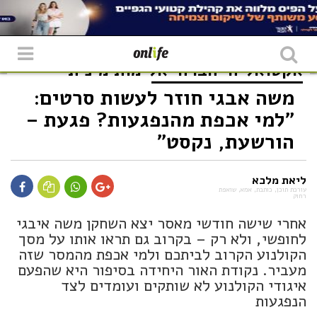
אקטואליה
חברה
אלימות מינית
משה אבגי חוזר לעשות סרטים:
"למי אכפת מהנפגעות? פגעת –
הורשעת, נקסט"
ליאת מלכא
עורכת תוכן, כותבת, אמא, שואפת
רחוק
אחרי שישה חודשי מאסר יצא השחקן משה איבגי
לחופשי, ולא רק – בקרוב גם תראו אותו על מסך
הקולנוע הקרוב לביתכם ולמי אכפת מהמסר שזה
מעביר. נקודת האור היחידה בסיפור היא שהפעם
איגודי הקולנוע לא שותקים ועומדים לצד
הנפגעות