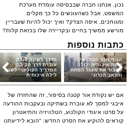
נכון, אנחנו חברה שבבסיסה עומדת מערכת
המשפט, אבל כשהעונשים כל כך מקלים
ומגוחכים, איפה הצדק? ואיך יכול להיות שעבריין
מורשע ממשיך בחיים ובקריירה שלו בכזאת קלות?
כתבות נוספות
הגוף זוכר הכול: איך
הדרך לשינה טובה
שינה איכותית יכולה
עוברת דרך הקיבה:
לשבור את מעגל המתח
המדריך הקולינרי לשנת
והכאב הכרוני
לילה איכותית
אם יש נקודת אור קטנה בסיפור, זה שהחזרה של
איבגי למסך לא עוברת בשתיקה ובעקבות ההודעה
על סרטו איגודי הקולנוע, הטלוויזיה והתיאטרון
קוראים להוקיע את הסרט החדש: "הובא לידיעתנו