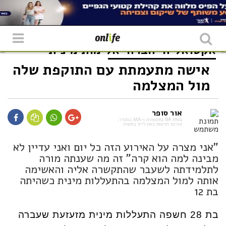
אקטואליה
חברה
אלימות מינית
אישה מתעמתת עם התוקפת שלה
מול המצלמה
אור סופר
בעלת BA בתקשורת ו-MA במגדר,
עורכת חדשות באון לייף במשרה
"אני מצרה על האירוע הזה כל יום ואני עדיין לא
מבינה למה הוא קרה" זה מה שענתה מורה
לתלמידתה לשעבר שהתקשרה אליה והאשימה
אותה למול המצלמה בהתעללות מינית כשהיתה
בת 12
בת 28 חשפה התעללות מינית מזעזעת שעברה