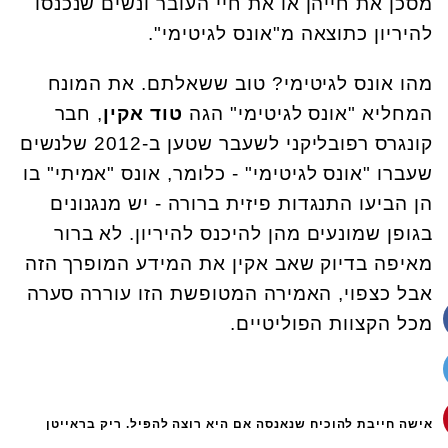
מסכן את חייהן או את חיי העובר ונשים שנכנסו
להיריון כתוצאה מ"אונס לגיטימי".
מהו אונס לגיטימי? טוב ששאלתם. את המונח
המחליא "אונס לגיטימי" הגה
טוד אקין
, חבר
קונגרס רפובליקני לשעבר שטען ב-2012 שלנשים
שעברו "אונס לגיטימי" - כלומר, אונס "אמיתי" בו
הן הביעו התנגדות פיזית ברורה - יש מנגנונים
בגופן שמונעים מהן להיכנס להיריון. לא ברור
מאיפה בדיוק שאב אקין את המידע המופרך הזה
אבל כצפוי, האמירה המטופשת הזו עוררה סערה
מכל הקצוות הפוליטיים.
אישה חייבת להוכיח שנאנסה אם היא רוצה להפיל. ריק בראייטן