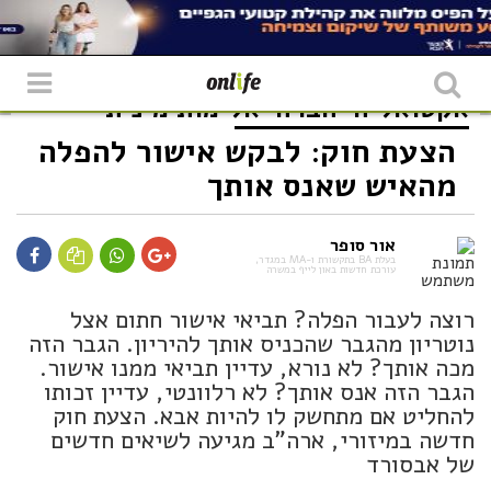
אקטואליה
חברה
אלימות מינית
הצעת חוק: לבקש אישור להפלה
מהאיש שאנס אותך
אור סופר
בעלת BA בתקשורת ו-MA במגדר,
עורכת חדשות באון לייף במשרה
רוצה לעבור הפלה? תביאי אישור חתום אצל
נוטריון מהגבר שהכניס אותך להיריון. הגבר הזה
מכה אותך? לא נורא, עדיין תביאי ממנו אישור.
הגבר הזה אנס אותך? לא רלוונטי, עדיין זכותו
להחליט אם מתחשק לו להיות אבא. הצעת חוק
חדשה במיזורי, ארה"ב מגיעה לשיאים חדשים
של אבסורד