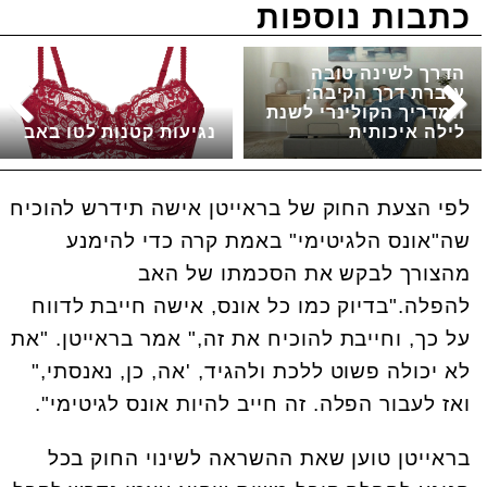
כתבות נוספות
הדרך לשינה טובה
עוברת דרך הקיבה:
המדריך הקולינרי לשנת
לילה איכותית
נגיעות קטנות לטו באב
לפי הצעת החוק של בראייטן אישה תידרש להוכיח
שה"אונס הלגיטימי" באמת קרה כדי להימנע
מהצורך לבקש את הסכמתו של האב
להפלה."בדיוק כמו כל אונס, אישה חייבת לדווח
על כך, וחייבת להוכיח את זה," אמר בראייטן. "את
לא יכולה פשוט ללכת ולהגיד, 'אה, כן, נאנסתי,"
ואז לעבור הפלה. זה חייב להיות אונס לגיטימי".
בראייטן טוען שאת ההשראה לשינוי החוק בכל