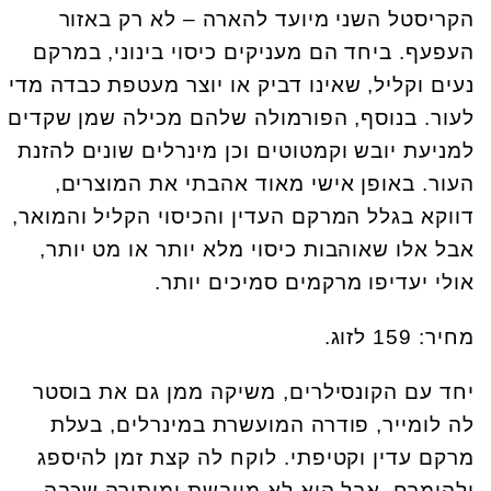
הקריסטל השני מיועד להארה – לא רק באזור
העפעף. ביחד הם מעניקים כיסוי בינוני, במרקם
נעים וקליל, שאינו דביק או יוצר מעטפת כבדה מדי
לעור. בנוסף, הפורמולה שלהם מכילה שמן שקדים
למניעת יובש וקמטוטים וכן מינרלים שונים להזנת
העור. באופן אישי מאוד אהבתי את המוצרים,
דווקא בגלל המרקם העדין והכיסוי הקליל והמואר,
אבל אלו שאוהבות כיסוי מלא יותר או מט יותר,
אולי יעדיפו מרקמים סמיכים יותר.
מחיר: 159 לזוג.
יחד עם הקונסילרים, משיקה ממן גם את בוסטר
לה לומייר, פודרה המועשרת במינרלים, בעלת
מרקם עדין וקטיפתי. לוקח לה קצת זמן להיספג
ולהימרח, אבל היא לא מייבשת ומותירה שכבה