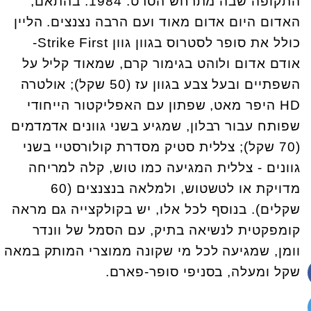
התקופה שבה מתרחש הסרט: 1984. בהתאם,
האדום היום אדום מאוד ועם הרבה נצנצים. הליין
כולל את סופר לסטרוס בגוון גוון Strike First-
אודם אדום ולוהט בגימור קרם, שמאוד קליל על
השפתיים ובעל צבע בגוון עז (50 שקל); אולטרה
HD היפר מאט, שפתון עם האפליקטור הייחודי
שפותח עבור רבלון, שמגיע בשני גוונים אדמדמים
(70 שקל); צללית סטיק מסדרת קולורסטיי בשני
גוונים - צללית המגיעה כמו טוש, קלה למריחה
מדויקת או לטשטוש, ולמלאה בנצנצים (60
שקלים). בנוסף לכל אלו, יש בקולקצייה גם מראה
קומפקטית לנשיאה בתיק, עם הסמל של וונדר
וומן, שמגיעה לכל מי שקונה ממוצרי המותק במאה
שקל ומעלה, בסניפי סופר-פארם.