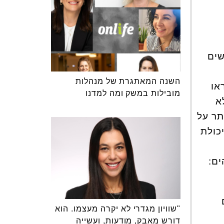
זן אימס וד"ר פאולין רוז קלאנס עשו מחקר על 150 נשים
השנה המאתגרת של מנהלות
או
מובילות במשק ומה למדנו
א
תר על
כולת
ם:
"שוויון מגדרי לא יקרה מעצמו. הוא
דורש מאבק, מודעות, ועשייה