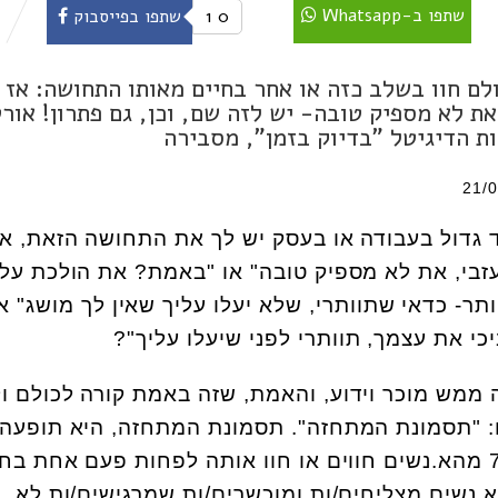
שתפו ב-Whatsapp
0
1
שתפו בפייסבוק
ולם חוו בשלב כזה או אחר בחיים מאותו התחושה: אז 
ת לא מספיק טובה- יש לזה שם, וכן, גם פתרון! אור
ות הדיגיטל "בדיוק בזמן", מסבירה
ד גדול בעבודה או בעסק יש לך את התחושה הזאת, א
זבי, את לא מספיק טובה" או "באמת? את הולכת על 
ותר- כדאי שתוותרי, שלא יעלו עליך שאין לך מושג" א
יכי את עצמך, תוותרי לפני שיעלו עליך"?
 ממש מוכר וידוע, והאמת, שזה באמת קורה לכולם ול
ם: "תסמונת המתחזה". תסמונת המתחזה, היא תופעה
פסיכולוגית נפוצה- מעל 70% מהא.נשים חווים או חוו אותה לפחות פעם אחת ב
.נשים מצליחים/ות ומוכשרים/ות שמרגישים/ות לא