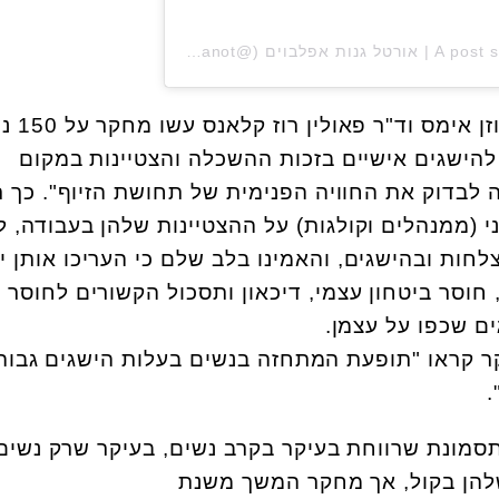
A post shared by Ortal Ganot Apelboim | אורטל גנות אפלבוים (@ortalganot)
בשנת 1978 החוקרים ד"ר סו
הישגים אישיים בזכות ההשכלה והצטיינות במקום
לבדוק את החוויה הפנימית של תחושת הזיוף". כך ר
י (ממנהלים וקולגות) על ההצטיינות שלהן בעבודה, ל
לחות ובהישגים, והאמינו בלב שלם כי העריכו אותן י
חוסר ביטחון עצמי, דיכאון ותסכול הקשורים לחוסר י
ם שכפו על עצמן.
קראו "תופעת המתחזה בנשים בעלות הישגים גבוהי
.
סמונת שרווחת בעיקר בקרב נשים, בעיקר שרק נשים
להן בקול, אך מחקר המשך משנת