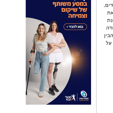
ים,
את
נת
דה
בין
על