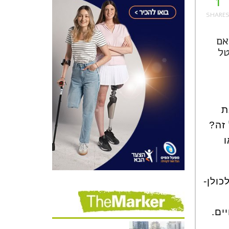
1
אם
טל
ת
זה?
ו
כולן-
חיים.