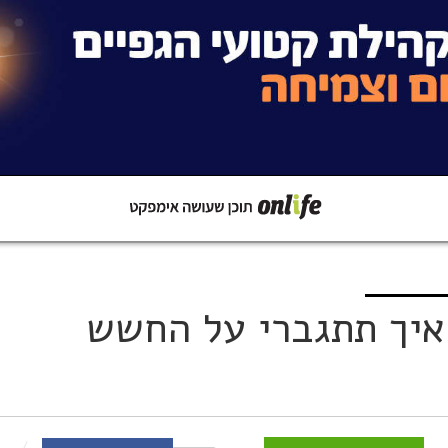
קישור
שתפו ב-Whatsapp
איך תתגברי על החשש