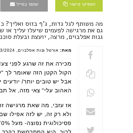
העתיקו קישור
שתפו במייל
מה משותף לגל גדות, ג'ף בזוס ואליך? כ
גם את מרגישה לפעמים שיעלו עליך או שא
גנות אפלבוים, מרצה, יועצת ובעלת סוכנ
מאת:
אורטל גנות אפלבוים
, 21/03/2024
מכירה את זה שרגע לפני צע
הקול הקטן הזה שאומר לך "ע
אבל יש טובים יותר/ יודעים י
האהוב עלי" צאי מזה, אל תב
אז עזבי, מה שאת מרגישה זה
ולא רק זה, יש לזה אפילו ש
לרוב, היא המתרחשת בקרב א