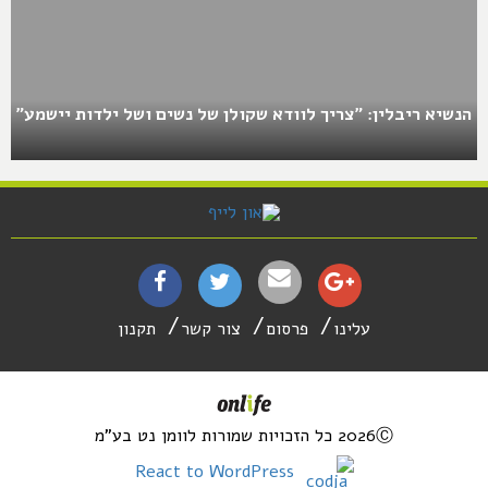
הנשיא ריבלין: "צריך לוודא שקולן של נשים ושל ילדות יישמע"
עלינו
פרסום
צור קשר
תקנון
2026Ⓒ כל הזכויות שמורות לוומן נט בע"מ
React to WordPress