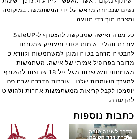
"שיתוף מקום", אשר מאפשר ליידע ולעדכן רשימת
נשים שנבחרה מראש על ידי המשתמשת במיקומה
ומצבה תוך כדי תנועה.
כל נערה ואישה שמבקשת להצטרף ל-SafeUP
עוברת תהליך אימות יסודי ומעמיק שמטרתו
להבטיח מרחב בטוח ומוגן למשתמשות ולוודא כי
מדובר בפרופיל אמיתי של אישה. משתמשות
מאומתות ומאושרות מעל גיל 18 שרוצות להצטרף
למערך השומרות שלנו - עוברות הדרכה שבסופה
יוסמכו לקבל קריאות ממשתמשות אחרות ולהושיט
להן עזרה.
כתבות נוספות
הדרך לשינה טובה
עוברת דרך הקיבה: