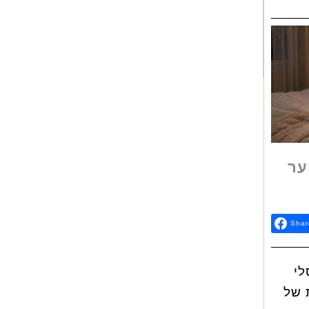
ער
Shar
לי
 של