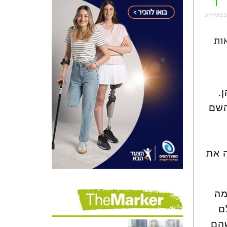
1
ות
.
השם
ה את
מה
לם
שהם