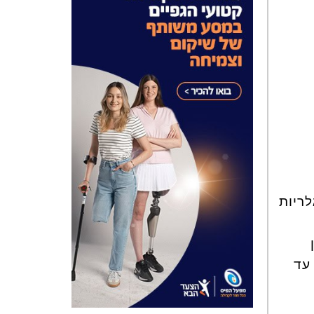
 הגלריות
פן
 עד