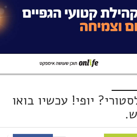
קישור
שתפו ב-Whatsapp
טורי? יופי! עכשיו בואו
ש.