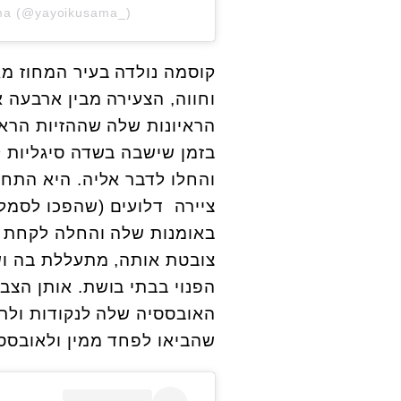
ama (@yayoikusama_)
וחווה,
הצעירה מבין ארבעה 
הראיונות שלה שההזיות הרא
בזמן שישבה בשדה סיגליות ל
והחלו לדבר אליה. היא התחי
ציירה דלועים (שהפכו לסמל
באומנות שלה והחלה לקחת ממ
צובטת אותה, מתעללת בה וש
הפנוי בבתי בושת.
אותן הצבי
האובססיה שלה לנקודות ולר
שהביאו לפחד ממין ולאובס