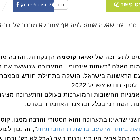
קו קישור
0
1
שתפו בפייסבוק
ותרנו עם שאלה אחת: למה אף אחד לא מדבר על בריא
סים לתערוכה של
יאיאו קוסמה
הן נקודות. והרבה מהן
מות האלה "רשתות אינסוף".
התערוכה שנושאת את 
עם הראשונה בישראל,
הושקה בתחילת חודש נובמבר
וף חודש אפריל 2022.
 היא אחת האמניות החשובות והמוערכות בעולם והתערוכה מציג
ת המודרני בכלל ובז'אנר האוונגרד בפרט.
השני שראינו בתערוכה והוא הסטורי והרבה ממנו. קוס
גת ביותר אי פעם ברשתות החברתיות
", זה נכון לעו
ה בתל אביב היו בני ובנות נוער (אבל לא רק) וכמו 