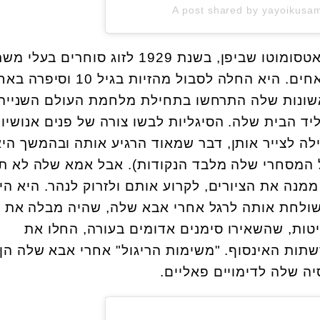
A post shared by yayoikus
קוסמה נולדה בעיר המחוז מאטסומוטו שביפן, בשנת 1929 לזוג סוחרים 
אחים.
היא החלה לסבול מהזיות בגיל 10 וסיפר
שונות שלה התרחשו בתחילת מלחמת העולם השנייה,
יד הבית שלה. הסיגליות לבשו צורה של פנים אנושיו
לה לצייר אותן, דבר שמאוד הרגיע אותה ובהמשך היא
 המסחרי שלה מלבד הנקודות). אבל אמא שלה לא ת
נה את הציורים, לקרוע אותם ולזרוק לנהר. היא הי
ולחת אותה לרגל אחרי אבא שלה, שהיה מבלה את ז
טות, שהשאירו סימנים אדומים בעורה, החלו את
שתות האינסוף.
"משימות הריגול" אחרי אבא שלה הן
סיה שלה לדימויים פאליים.