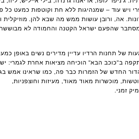
: ג'ניפר לופז, אריאנה גרנדה, בילי אייליש, ליזו, בי
 פרי ויש עוד – שמנהיגות ללא חת וקוטפות כמעט כל פ
ות. אה, ורובן עושות ממש מה שבא להן. מוזיקלית ו
– מסתבר שהפעם ישראל הקטנה והחמודה לא מבוששת
ת של תחנות הרדיו עדיין מדירים נשים באופן כמע
פה ב"כוכב הבא" הוכיחה מציאות אחרת לגמרי: יש ר
הדור החדש של הזמרות כבר פה, כמו שראינו אמש בג
וטשות, מוכשרות מאוד מאוד, מעיזות וחוצפניות,
יק זמני.