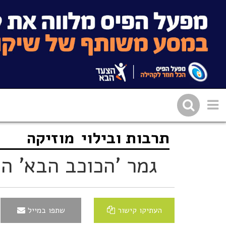
תרבות ובילוי
מוזיקה
שתפו בפייסבוק
העתיקו 
גמר 'הכוכב הבא' ה
העתיקו קישור
שתפו במייל