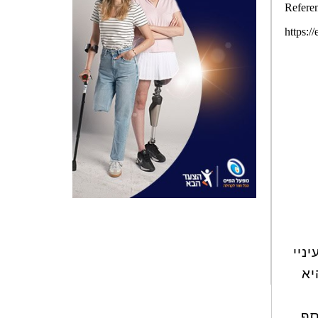
עיניי
יא
סף