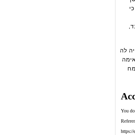
י
ד,
יה לה
אימה
מח