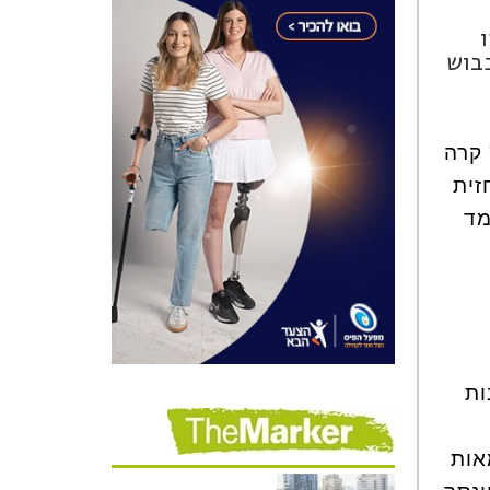
כבוש
 קרה
זית
מד
ות
אות