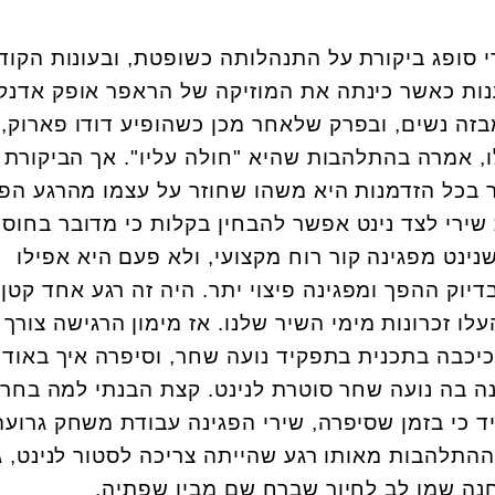
 סופג ביקורת על התנהלותה כשופטת, ובעונות הקוד
ענות כאשר כינתה את המוזיקה של הראפר אופק אדנק
בזה נשים, ובפרק שלאחר מכן כשהופיע דודו פארוק,
, אמרה בהתלהבות שהיא "חולה עליו". אך הביקורת 
ר בכל הזדמנות היא משהו שחוזר על עצמו מהרגע הפ
שירי לצד נינט אפשר להבחין בקלות כי מדובר בחוסר
נינט מפגינה קור רוח מקצועי, ולא פעם היא אפילו
יוק ההפך ומפגינה פיצוי יתר. היה זה רגע אחד קטן
לו זכרונות מימי השיר שלנו. אז מימון הרגישה צורך
יכבה בתכנית בתפקיד נועה שחר, וסיפרה איך באודי
 בה נועה שחר סוטרת לנינט. קצת הבנתי למה בחרו
 כי בזמן שסיפרה, שירי הפגינה עבודת משחק גרועה
התלהבות מאותו רגע שהייתה צריכה לסטור לנינט, 
חנה שמו לב לחיוך שברח שם מבין שפתיה.