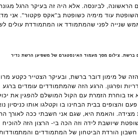
הראשונה, לביונסה. אלא היה זה בעיקר הרגל מגונה
שופטת עוד מימיה כשופטת ב"אקס פקטור". אני מד
מש שנייה לפני שהמתמודד או המתמודדת עולים לשי
 ברשת. צילום מסך מעמוד האינסטגרם של משפיען הרשת נדיר
הזה של מימון דובר ברשת, ובעיקר הצטייר כקטע מרו
ידריות ופרגון. הרגע הזה שהמתמודדים עומדים ברגע
 אז בוחרת הזמרת עם הקול המושלם להפגין את יכול
 והצופים בבית הבחינו בו וקטלגו אותו כניסיון נו
צידה. והאמת היא, שגם אני חשבתי ככה לאורך הר
ופטת שיושבת לידה וזה הכה בי- הרצון הזה להוכיח 
 חשבון הורדת הביטחון של המתמודדים והמתמודדות,