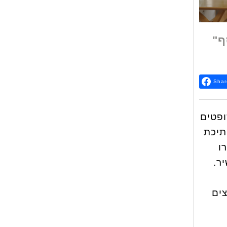
ף"
Shar
ופטים
תיכת
ו
יר.
צים