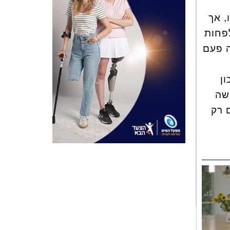
, אך
לפחות
ה פעם
ון
שה
 רק