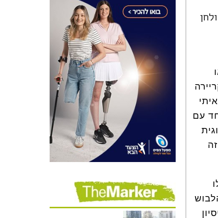
לחן
יירה
יתי
חד עם
גית
זה
ו
הלבוש
יון