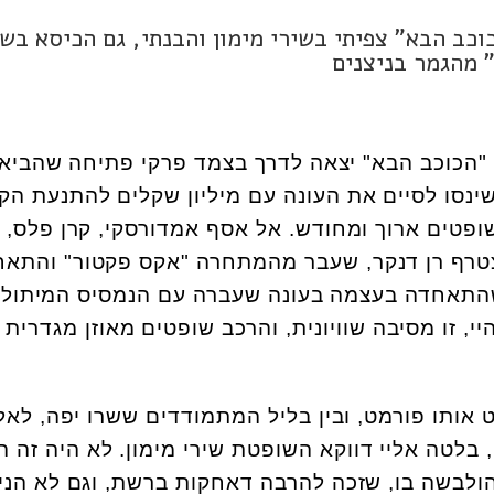
כב הבא" צפיתי בשירי מימון והבנתי, גם הכיסא בשו
 מהגמר בניצנים
"הכוכב הבא" יצאה לדרך בצמד פרקי פתיחה שהביאו
שינסו לסיים את העונה עם מיליון שקלים להתנעת הקר
ופטים ארוך ומחודש. אל אסף אמדורסקי, קרן פלס, א
ב הצטרף רן דנקר, שעבר מהמתחרה "אקס פקטור" והתא
שהתאחדה בעצמה בעונה שעברה עם הנמסיס המיתולו
יי, זו מסיבה שוויונית, והרכב שופטים מאוזן מגדרית 
ותו פורמט, ובין בליל המתמודדים ששרו יפה, לאל
 בלטה אליי דווקא השופטת שירי מימון. לא היה זה 
הולבשה בו, שזכה להרבה דאחקות ברשת, וגם לא הניס