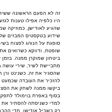
זה לא הפעם הראשונה ששירי
היו כלפיה אפילו טענות לגז
שהגיע לאודישן, כמוזיקה שמ
שידוע בטקסטים המבזים שלו
סופגת על הנוהג לפצוח בשי
שופטת, ודווקא כשרואים את 
ביטחון שמוקרן ממנה. בזמן ש
מתביישת לשיר, שירי עושה בד
שהסגיר את זה, כשנינט ורן הע
להזכיר את העובדה שכמעט כ
ביקשו ממנה לשחק את הסצנה
בסוף באפרת בוימולד לתפקיד
למדי כשניסתה להסתיר את ה
רק בשביל אודישן. חדי ההב