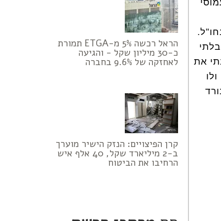
מוסי
ו"ל.
הראל רכשה 5% מ-ETGA תמורת
בלתי
כ-30 מיליון שקל - והגיעה
לאחזקה של 9.6% בחברה
תי את
ולו
ורד
קרן הפיצויים: הנזק הישיר מוערך
ב-2 מיליארד שקל, 40 אלף איש
הרחיבו את הביטוח