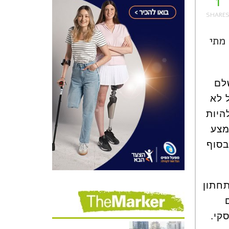
1
מתי
לם
 לא
היות
מצע
וע בסוף
תחתון
1. מטרים
סקי.