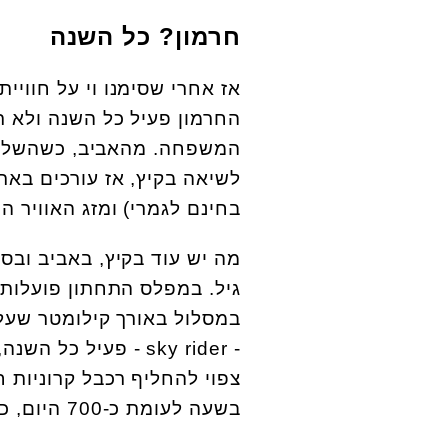
חרמון? כל השנה
אז אחרי שסימנו וי על חווי
החרמון פעיל כל השנה ולא ר
המשפחה. מהאביב, כשהשלג 
לשיאה בקיץ, אז עורכים באת
בחינם לגמרי) ומזג האוויר הו
מה יש עוד בקיץ, באביב ובס
גיל. במפלס התחתון פועלות
בשעה לעומת כ-700 היום, כך שמסתמן די לתורים.