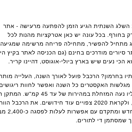
ית השלג השנתית הגיע הזמן להפתעה מרעישה - אתר
ק בחורף. בכל עונה יש כאן אטרקציות מהנות לכל
מתחיל להפשיר, מתחילה פריחה מרשימה שמגיעה
ר סיורים מודרכים בחינם (גם הכניסה לאתר בקיץ הי
א הכי נעים שיש בארץ ביולי-אוגוסט, דהיינו קריר.
תיו בחרמון? הרכבל פועל לאורך השנה, העלייה מותר
 מגלשות האקסטרים כל השנה ואפשר לחוות ריגושים
במסלול באורך קילומטר שעליו נעה המזחלת במהירות של עד 45
- sky rider - פעיל כל השנה, ולקראת 2020 צפויים עוד חידושים. את הרכבל הו
צפוי להחליף רכבל קרוניות 