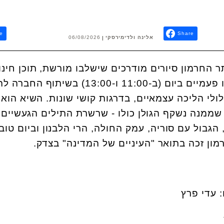
e
Share
אלינה ולדימירסקי
06/08/2026
 החרמון סיורים מודרכים שישלבו מורשת, תוכן חינוכ
טבע ונופים. הסיורים יתקיימו פעמיים ביום (ב-11:00 ו-13:00) בשיתו
י הליכה עצמאיים, בדרגות קושי שונות. השיא הוא 
בה 2,070 מטרים שממנה נשקף הגולן כולו - שרשרת התילים הגעשיים
 הגבול עם סוריה, עמק החולה, הרי הלבנון וביום טוב
מון זכה בתואר "העיניים של המדינה" בצדק.