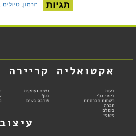
תגיות
חרמון
,
טיולים 
אקטואליה
קריירה
א
דעות
נשים ועסקים
ס
דימוי גוף
כסף
ק
רשתות חברתיות
פורבס נשים
מ
חברה
בעולם
מקומי
עיצוב