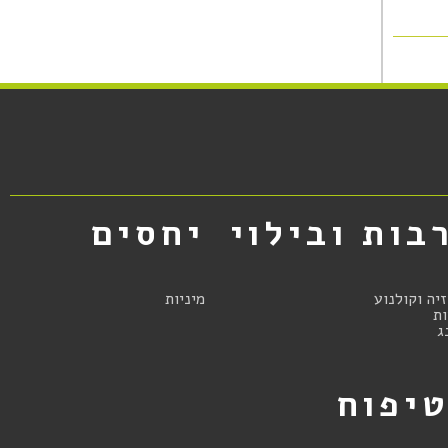
בות ובילוי
יחסים
זיה וקולנוע
מיניות
ת
ג
יפוח