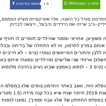
שתפו ב-Whatsapp
0
1
שתפו בפייסבוק
החרמון פעיל כל השנה. אלו אטרקציות מציע המתחם, 
יליק-ניב ארזה את הילדים והבעל, ויצאה לבדוק
 משקיען, אחראי ומסור שהילדים חופרים לו חורף ש
אותם במרץ לחרמון, וזו לא התחלה של בדיחה ובכלל
ללבן והתורים המייאשים נגמרו (טיפ – לא חייבים ל
השלג) ארזתי שני-שלישים מהילדים ונסעתי איתם בא
השבוע לחוות את השלג שלנו (טיפ 2 – לנסוע באמצע שבוע נעים בהרבה מלנס
ופלא הזה, ואגב באתר החרמון צופים שלג במפלס ה
עוד לפחות חודש כי באמת שנת 2019 תיזכר שנת שיא בכל קנה מידה (5
יון וכ-1.2 מטרים במפלס התחתון של שלג עבה וסמיך), נסענו לנסות 