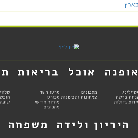
בארץ
ופנה
אוכל
בריאות
תר
טיילינג
מתכונים
סרטן השד
טלווי
ניות ברשת
צמחונות וטבעונות
ספורט
חופשו
ידות גדולות
מחזור חודשי
שופינ
מתכונים
היריון ולידה
משפחה
ט