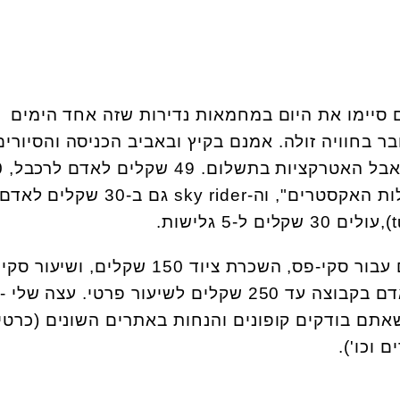
 סיימו את היום במחמאות נדירות שזה אחד הימים
ר בחוויה זולה. אמנם בקיץ ובאביב הכניסה והסיורים
בחינם, מה ש
שקלים לאדם במתחם "מזחלות האקסטרים", וה-sky rider גם ב-30 שקלים לא
סקי בחורף עולה 250 שקלים עבור סקי-פס, השכרת ציוד 150 שקלים, ושיעו
סנואובורד מ-110 שקלים לאדם בקבוצה עד 250 שקלים לשיעור פרטי. עצה 
אתם בודקים קופונים והנחות באתרים השונים (כרטי
 וכו').