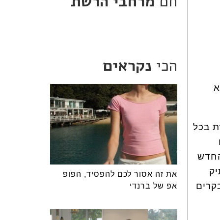
חם
מרחבי הרשת
הכי
נקראים
א
ת בכל
 קמ"ש. המתקן החדש
ותיק
את זה אסור לכם להפסיד, הפופ
חדש ומתקדם עם אפשרות לעלות לפסגה כ-2,400 מבקרים
אפ של ברנדי