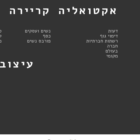
אקטואליה
קריירה
א
דעות
נשים ועסקים
ס
דימוי גוף
כסף
ק
רשתות חברתיות
פורבס נשים
מ
חברה
בעולם
מקומי
עיצוב