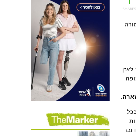
1
ורה
לאזן
 רצופה
ארה
.
כל
ות
דובר