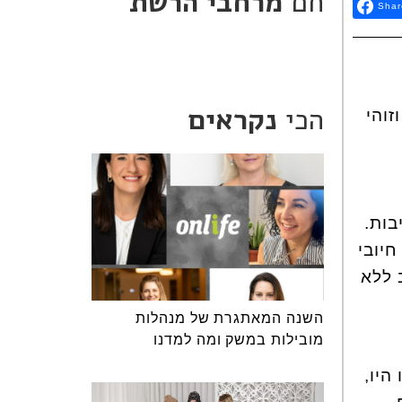
חם
מרחבי הרשת
Shar
הכי
נקראים
זוהי
מגיבות.
יובי
ידה 36 במקרה הטוב ללא
השנה המאתגרת של מנהלות
מובילות במשק ומה למדנו
היו,