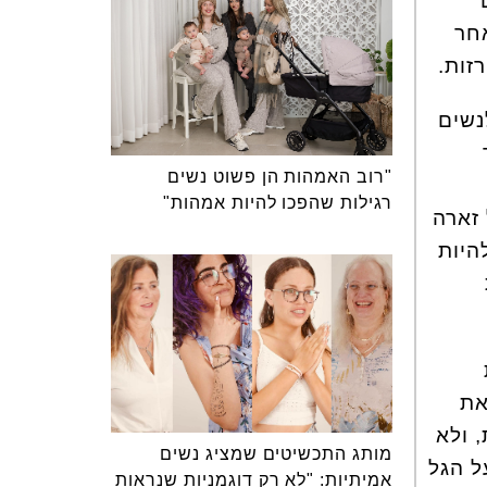
חר
זות.
נשים
"רוב האמהות הן פשוט נשים
רגילות שהפכו להיות אמהות"
 זארה
היות
את
 ולא
מותג התכשיטים שמציג נשים
ל הגל
אמיתיות: "לא רק דוגמניות שנראות