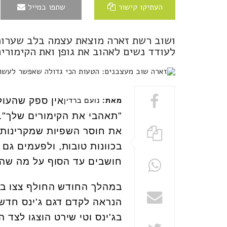
העתיקו קישור
שתפו במייל
ושוב רשת זארה מוצאת עצמה בלב שערור
לעודד נשים לאהוב את גופן ואת הקימורי
אין ספק שהעול
מאת:
נועם ברדין
"תאהבי את הקימורים שלך". כ
בכוונות טובות, ולפעמים גם 
חושבים עד הסוף על מה שה
במהלך החודש החולף צצו בח
הנראה לקדם דגם ג'ינס חדש,
בג'ינס וטי שירט הוצגו לצד