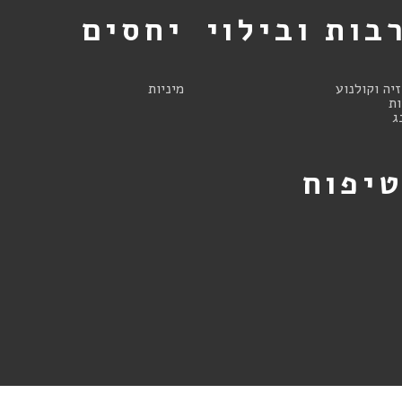
בות ובילוי
יחסים
זיה וקולנוע
מיניות
ת
ג
יפוח