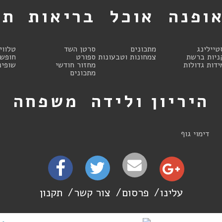
ופנה
אוכל
בריאות
תר
טיילינג
מתכונים
סרטן השד
טלווי
ניות ברשת
צמחונות וטבעונות
ספורט
חופשו
ידות גדולות
מחזור חודשי
שופינ
מתכונים
היריון ולידה
משפחה
ט
דימוי גוף
עלינו
פרסום
צור קשר
תקנון