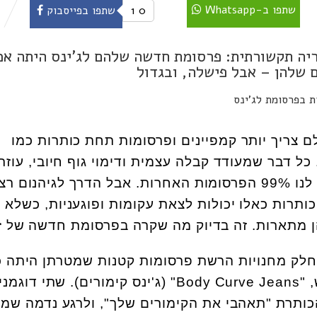
שתפו ב-Whatsapp
0
1
שתפו בפייסבוק
יה תקשורתית: פרסומת חדשה שלהם לג'ינס היתה אמ
ם שלהן – אבל פישלה, ובגדול
ם צריך יותר קמפיינים ופרסומות תחת כותרות כמו
ל דבר שמעודד קבלה עצמית ודימוי גוף חיובי, עוזר 
את חוסר השפיות שמקרינות לנו 99% הפרסומות האחרות. אבל הדרך לגיהנום
כותרות כאלו יכולות לצאת עקומות ופוגעניות, כשלא
ן מתארות. זה בדיוק מה שקרה בפרסומת חדשה של
ז
לק מחנויות הרשת פרסומות קטנות שמטרתן היתה כ
 "
Body Curve Jeans
" (ג'ינס קימורים). שתי דוגמני
 הכותרת "תאהבי את הקימורים שלך", ולרגע נדמה שמ