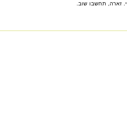
י. זארה, תחשבו שוב.