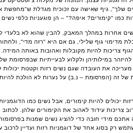
ל הדוגמניות עצמן. תמונות של מקלות צ'ופסטיקס עם
ם שלך", גיף שאישה עם זכוכית מגדלת ש"מחפשת א
ת כמו "קימורים? איפה?" – הן פוגעניות כלפי נשים ר
שים אחרות במהלך המאבק, להבין שהוא לא בלעדי ל
 מדימוי גוף שלילי, גם אם היא "רזה מדי", ולחתור
וף צריכות להיות מקובלות ואהובות באותה המידה.
 להיזהר במילותיהן ולקלוע לבעייתיות שבפרסומת של
 מעריכה את העובדה שגם נשים רזות וקטנות יכולות ל
של זה (הפרסומת – נ.ב) על נערות לא הולכת להיות
רזות יכולים להיות קימורים, אבל נשים כמו הדוגמניות
וב צריכות עידוד לאהוב את הקימורים שלהן. לכתוב 
 אתכם מידי חובה כדי להציג נשים שמנות בפרסומות,
 רק בסוג אחד של דוגמניות רזות ועדיין לרכוב ע