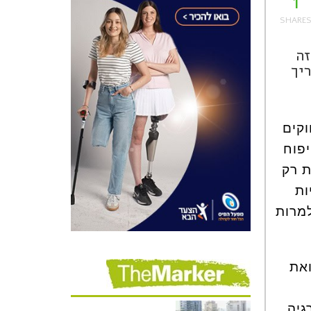
1
זה
יך
וקים
יפוח
ת רק
ות
 למרות
ואת
גיה.