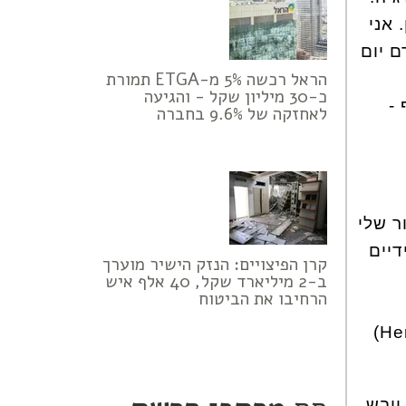
 אני
ם יום
הראל רכשה 5% מ-ETGA תמורת
כ-30 מיליון שקל - והגיעה
-
לאחזקה של 9.6% בחברה
ר שלי
דיים
קרן הפיצויים: הנזק הישיר מוערך
ב-2 מיליארד שקל, 40 אלף איש
הרחיבו את הביטוח
מועשרים בשמני כותנה, אבוקדו, קוקוס וארגן וקרמי גוף מועשרים בשמן המפ (Hemp)
יובש.