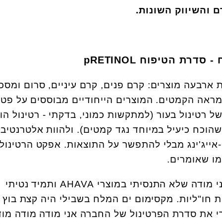
 והשיווק השונות.
-
סדרת הטיפוח
pRETINOL
 ארבעה מוצרים: קרם פנים, קרם עיניים, סרום ומסכ
מראה הקמטים. המוצרים הייחודיים מבוססים על פטנ
של רטינול בעור (למתקשות כמוני, בדקתי - רטינול הו
צורה מסוימת של ויטמין A שהוכח כיעיל במיוחד נגד קמטים). ולהוות אלטרנטיב
-אייג'ינג מבלי להתפשר על התוצאות. אפקט הרטינול,
מו שאומרים.
למרות שאני אזרחית גאה, אני מודה שלא התנסיתי במוצרי AHAVA ותמיד נטיתי
חו"ליות. מקסימום ים המלח בשבילי היה קצת בוץ 
רי את סדרת הפרטינול של החברה אני מודה מודה מו