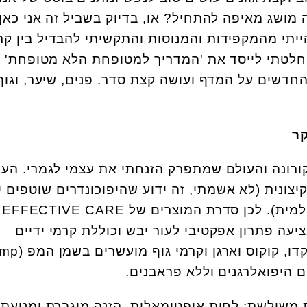
מושג מאיפה להתחיל? או, בדיוק בשביל זה אני כאן.
ייתי מהמקפידות והמנוסות והתקשיתי להבדיל בין קר
החלטתי לייסד את 'המדריך למטופחת הלא מטופחת'
חדשים על המדף ועושה קצת סדר. פנים, שיער, וגוף 
קר
קורונה והעולם שמתפרק הזנחתי את עצמי לגמרי. העו
קיצונית (לא אשמתי, זה ידוע שהיפוכונדרים שוטפים י
באובססיביות בזמן מגיפה עולמית). לכן סדרת המוצרים של EFFECTIVE CARE
יעה פתרון אפקטיבי לעור יבש וכוללת קרמי ידיים
 היפואלרגנים וללא פראבנים.
ת משולשת: לחות אופטימאלית, הזנה מוגברת ומניעת 