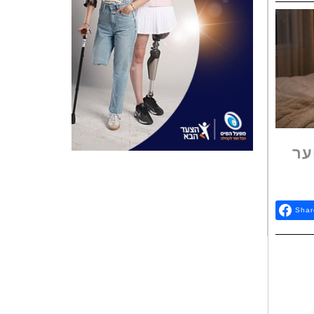
ער
Shar