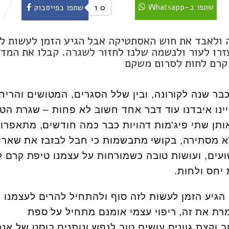
שתפו ב-Whatsapp
0
1
שתפו בפייסבוק
ה ולאבד את חוש האסתטיקה אבל הגיע הזמן לעשות ל
זרו לעור ולנשמה שלנו לחזור לשגרה. קבלו את המדר
 קרם לחות לסרום משקם
כבר שנה לקורונה, ובין שלל הסגרים, המטושים והריח
נו איבדנו עוד דבר אחד חשוב לא פחות – שגרת הט
ותן שתי פיג'מות דהויות כבר כמה חודשים, מתאפרו
מסתירה, בקושי מתבשמות כי חבל לבזבז את שארי
על גן השעשועים, ועושות טובה כשמורחות על עצמנו טיפת קרם
 יחס ולחות.
 הגיע הזמן לעשות לזה סוף ולהתחיל להרים לעצמנו 
מרת את זה, ריפוי עצמי אומנם מתחיל על ספת
 וקצת גוונים עושים טוב לנפש ונותנים בוסט של אנר