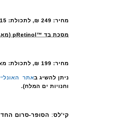
מחיר: 249 ₪, לתכולת: 15 מ"ל
מסכת בד ™
pRetinol
(מארז 6 יח
מחיר: 199 ₪, לתכולת: מארז 6 יחידות
ניתן להשיג ב
אתר האונליין
וחנויות ים המלח).
קי'לס
:
הסופר-סרום החד