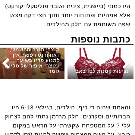
היו כמוני (ביישנית, צינית ואובר פוליטקלי קורקט)
אלא אמהיות ופתוחות יותר ותוך חצי דקה מצאו
שפה משותפת עם חלק מהילדים.
כתבות נוספות
מוצרי הגנה מהשמש,
דאודורנט רפואי, איך
למנוע פריז בשיער,
ומוצרי איפור של סלינה
נגיעות קטנות לטו באב
גומז
והאמת שהיה די כיף. הילדים, בגילאי 6-13 היו
חברותיים וסקרנים. חלק מהזמן נתתי להם לצחוק
עלי ? על המטפחת שקשרתי על הראש במקום
כובע, על השם המצחיק שקשה להגות (נסו לדמיין