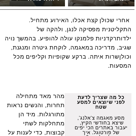
אחרי שכולן קצת אכלו, האירוע מתחיל.
התקליטנית מפסיקה לנגן, ולהקה של
ילדותרקדניות פלמנקו עולה להופיע. בהמשך נויה
שגיב, מדריכה במאגמה, לוקחת גיטרה ומנגנת,
וכולןשרות איתה. ברקע שקופיות וקליפים מכל
המסעות.
מהר מאד מתחילה
כל מה שצריך לדעת
לפני שיוצאים למסע
תחרות, והנשים נראות
שטח
מתורגלות. מיד הן
מסע מאגמה צ'אלנג',
שיצא בחודשי הקיץ,
מתחלקות לשתי
יעבור באתרים הכי יפים
קבוצות, כדי לענות על
של פורטוגל. איך