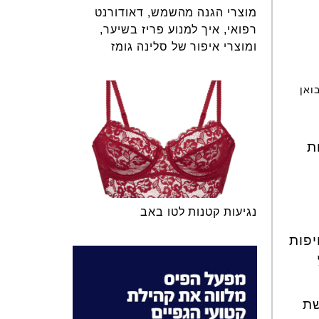
מוצרי הגנה מהשמש, דאודורנט
רפואי, איך למנוע פריז בשיער,
ומוצרי איפור של סלינה גומז
 להשיג ברשתות השיווק וcאתר היבואן
ת
נגיעות קטנות לטו באב
יפות
רת תחושת