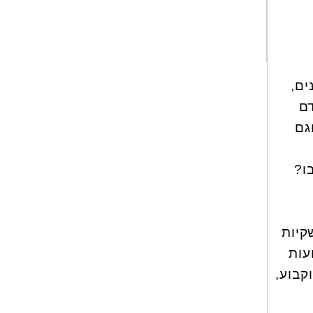
ים,
ם
גם
ו?
קיות
עות
קבוע,