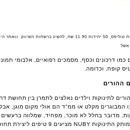
שקיתול- שקית ריחנית לחיתולים מבית טוליפס, 50 יחידות 11.90 שח,
כמו דרכונים וכסף, מסמכים רפואיים, אלבומי תמונו
יס קופח, וכדומה.
 ההורים
ורים לתינוקות וילדים נאלצים לתמרן בין תחושת דח
ו המבוגרים מקלט או ממ"ד הם אולי מקום מוגן, אבל
קות, מדובר בחלל לא מוכר, מפחיד, שמלווה ברעשים
ותחושת לחץ. המומחים של מותק התינוקות NUBY מציעים 9 טיפים ליצי