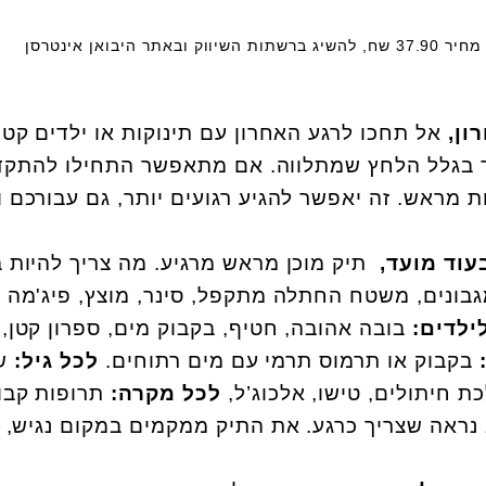
מימיית חטיפים מבית המותג Nuby, מחיר 37.90 שח, להשיג ברשתות השיווק ובאתר היבואן אינטרסן
ון,
אל תחכו לרגע האחרון עם תינוקות או ילדים קטנ
ר בגלל הלחץ שמתלווה. אם מתאפשר התחילו להתקד
 מראש. זה יאפשר להגיע רגועים יותר, גם עבורכם ו
בעוד מועד,
תיק מוכן מראש מרגיע. מה צריך להיות ב
גבונים, משטח החתלה מתקפל, סינר, מוצץ, פיג'מה
ילדים:
בובה אהובה, חטיף, בקבוק מים, ספרון קטן,
בקבוק או תרמוס תרמי עם מים רתוחים.
לכל גיל:
ש
ת חיתולים, טישו, אלכוג’ל,
לכל מקרה:
תרופות קבו
נראה שצריך כרגע. את התיק ממקמים במקום נגיש, ו