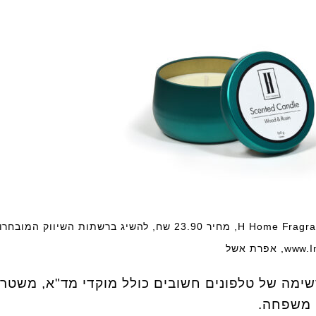
נר ריחני בניחוח יער קסום מבית H Home Fragrance, מחיר 23.90 שח, להשיג ברשתות השיווק המוב
רשימה של טלפונים חשובים כולל מוקדי מד"א, משטרה
י משפחה.