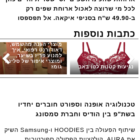
לכל מי שרוצה לאכול ארוחת שפים רק
ב-49.90 ש"ח בסניפי איקאה. אל תפספסו
כתבות נוספות
מוצרי הגנה מהשמש,
דאודורנט רפואי, איך
למנוע פריז בשיער,
ומוצרי איפור של סלינה
נגיעות קטנות לטו באב
גומז
טכנולוגיה אופנה וספורט חוברים יחדיו
בשת"פ בין הודיס וחברת סמסונג
שיתוף הפעולה בין HOODIES ו-Samsung השיק
את AURA, קולקציית קפסולה ספורטיבית