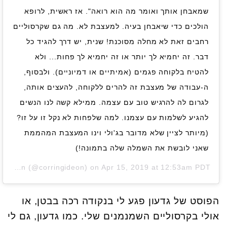
שמאבחן אותך ואומר מה הוא רואה". אז ראשית, לרופא
הולכים כדי שיאבחן בעיה. למעצבת לא. מה גם שקרסוליים
רחבים זאת לא מחלה מסוכנת! שנית, יש דרך להגיד כל
דבר. זה יחמיא לך יותר או זה יחמיא לך פחות... ולא
להטיח בלקוחה פגמים (אמיתיים או דמיוניים). ולבסוף,
ה-עבודה של מעצבת זה להרים ללקוחה, להעצים אותה,
לגרום לה להרגיש טוב עם עצמה. ממילא קשה לנו הנשים
להגיע לשלמות עם עצמנו. למה שלפחות לא נקל זו על זו?
(מיותר לציין שלא מדובר בג'ולי וינו המעצבת המהממת
שאני לובשת את השמלה שלה בתמונה!)
Corrina Gideon
(@corringideon) on
Apr 15, 2019 at 12:53am PDT
הפוסט של גדעון פגע לי בנקודה רכה בבטן, או
אולי בקרסוליים השמנמנים שלי. כמו גדעון, גם לי