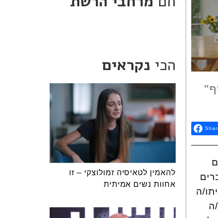
חם
מרחבי הרשת
הכי
נקראים
ף"
Shar
ם
להאמין לטאיסיה זמולוצקי – זו
רים
אחוות נשים אמיתית
תו/ה
ה