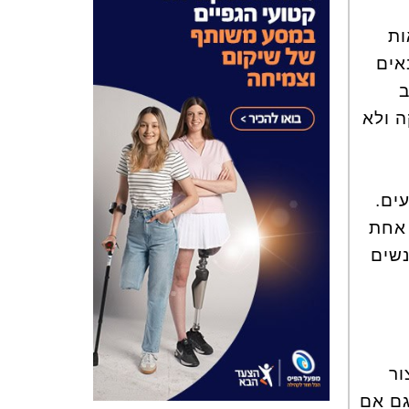
ות
אים
ב
ה ולא
ים.
 אחת
נשים
ור
גם אם