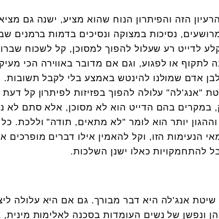
עיון הזה והפיתרון הנוח שהוא מציע, ישנה גם מציא
רושעים, נסיכות במצוקה ונסיכים בדמות ברמנים שב
ע לדייט רע שעלול להפוך למסוכן, קל לשכוח שברו
נה לתקוף או לפגוע, וגם אם מדובר באווירה הכי מעיק
 לבן אדם שמולנו להינטש באמצע בלי לקבל תשובות.
ת "אנג'לה" עלולה להפוך בפזיזות לפיתרון קל דעת
ק, במקרים בהם הדייט הוא לא מסוכן, אלא סתם לא נע
ההגון יותר הוא לומר "לא מתאים, תודה" וללכת. כל
י הנעימות הזו, וקל להאמין אילו דברים מופרכים א
ל להתחמקויות כאלו ישנן השלכות.
 שיטת אנג'לה היא דבר מבורך. גם אם היא עלולה ליצ
הן ונפשן של נשים העומדות בסכנה לאלימות מינית, 