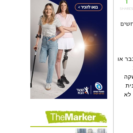
1
חשים
בר או
קה
ית
לא