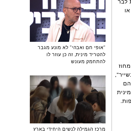
 לבר
או
"אופי חם ואבהי" לא מונע מגבר
להטריד מינית, זה כן עוזר לו
להתחמק מעונש
מחוז
ייר",
הם
ינית
ות.
מרכז הגמילה לנשים היחידי בארץ