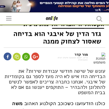
אקטואליה
חברה
אלימות מינית
גזר הדין של איבגי הוא בדיחה
שאסור לצחוק ממנה
מור קדר
עו"ס, יועצת ומאמנת אישית זוגית
ומשפחתית
עונש של שישה חודשי עבודות שירות? את
הבדיחה הזו איש לא היה מעז לספר גם בקומדיות
של איבגי. אנחנו כחברה צריכים לאפשר לנשים
להתלונן ולהבהיר – התוקפים יענשו גם אם לא
בבית המשפט
כולנו הזדעזענו כשכוכב הקולנוע האהוב
משה