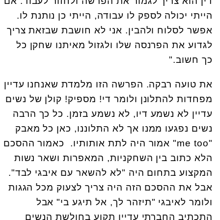
דין הוא צריך לגמור את הפרשה ולחזור לעבוד. אם
הייתי יכולה לספק לו עבודה, הייתי כן נותנת לו.
אפשר לסלוח ולהבין. אני לא חושבת שבזאת צריך
לגדוע את הפרנסה שלו ולגזול מאיתנו שחקן כל
כך חשוב."
את טועה רבקה. הפרשה הזו מלמדת שאנחנו עדיין
מפחדות להתלונן ולומר די! מספיק! קולן של נשים
עדיין לא נשמע דיו, לא נשמע בזמן. כל כך הרבה
נשים נפגעו ממנו אך לא התלוננו, כאן כל מאבק
"me too" אמור היה לתת אותותיו. כאמור ההסכם
הלא כתוב בין השחקניות, המאפרות ושאר נשות
המקצוע בתחום היה "לא להשאר עם איבגי לבד".
אבל את ההסכם הזה היה צריך לצעוק מכל הגגות
ולומר לאיבגי "תיזהר לך, אל תיגע בי" אבל
התכתיב החברתי עדיין תקוע בחולשת הנשים