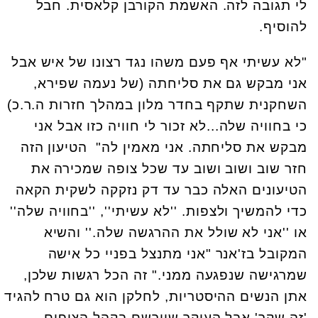
לי תגובה לזה. האשמת הקורבן קלאסית. חבל
להוסיף.
"לא עשיתי אף פעם משהו נגד רצונו של איש אבל
אני מבקש גם את סליחתה (של נעמה שפירא,
השחקנית שתקף בחדר מלון במהלך חזרות ה.ר.כ)
כי בחוויה שלה...לא זכור לי חוויה כזו אבל אני
מבקש את סליחתה. אני מאמין לה" הטיעון הזה
חזר שוב ושוב ושוב עד שכל צופה שמכירה את
הטיעונים האלה כבר עד דק נזקקה לשקית הקאה
כדי להמשיך ולצפות. ''לא עשיתי'', ''בחוויה שלה''
או ''אני לא שולל את ההרגשה שלה.'' והשיא
המקובל בז'אנר "אני מתנצל בפניי כל אישה
שמרגישה שנפגעה ממני." זה הכל רגשות שלכן,
אתן הנשים ההיסטריות, לחלקן הוא גם טרח להגיד
'זה שקר' אבל העיקר שיירשם בקהל הצופים