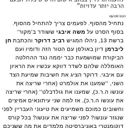
הרבה יותר עדויות"
09/06/2021
נתחיל מהסוף. לפעמים צריך להתחיל מהסוף.
בסוף הסרט על
משה איבגי
ששודר ב'מקור'
ברשת 13, ניהלו המגיש
רביב דרוקר
והכתבת
חן
ליברמן
דיון באולפן עם הטור הזה ודומיו ועם
הביקורת שמושמעת כבר יממה נגד ההחלטה
האומללה שלהם לשדר דווקא עכשיו את הראיון
עם איבגי. דרוקר הציג את חשיבות שמיעת הצד
השני, ''שמענו את אולמרט (אחרי שריצה את
עונשו ה.ר.כ), שמענו את גולדבלט'' (אחרי שריצה
את עונשו ה.ר.כ), אז למה שני עיתונאים אמיצים
וחשובים כמוכם משמיעים את טיעוני העבריין לפני
שנגזר עונשו? לפני שריצה את עונשו? בכל קורס
דוקומנטרי באוניברסיטה מלמדים את מה ששניכם