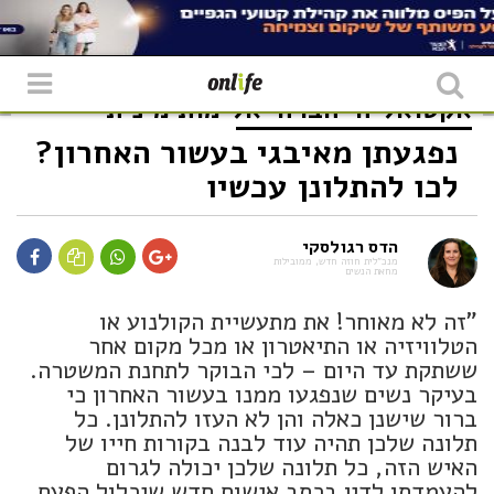
אקטואליה
חברה
אלימות מינית
נפגעתן מאיבגי בעשור האחרון?
לכו להתלונן עכשיו
הדס רגולסקי
מנכ״לית חוזה חדש, ממובילות
מחאת הנשים
"זה לא מאוחר! את מתעשיית הקולנוע או
הטלוויזיה או התיאטרון או מכל מקום אחר
ששתקת עד היום – לכי הבוקר לתחנת המשטרה.
בעיקר נשים שנפגעו ממנו בעשור האחרון כי
ברור שישנן כאלה והן לא העזו להתלונן. כל
תלונה שלכן תהיה עוד לבנה בקורות חייו של
האיש הזה, כל תלונה שלכן יכולה לגרום
להעמדתו לדין בכתב אישום חדש שיכלול הפעם