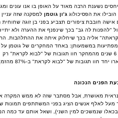
סים נשענת הרבה מאוד על האופן בו אנו עונים ומגי
ג'ון גוטמן
למסקנה שזה עניין 
 אישה חובבת ציפורים תצביע בפני בן זוגה שחוחית 
ול "להפנות לה גב" בכך שינפנף את ההערה ולא יתיי
לקראתה" אליה בכך שיחלוק איתה את ההתלהבות. הת
מפתיעות במשמעותן: באחד המחקרים של גוטמן על
נישואין, זוגות שהתגרשו תוך 6 שנים מהמחקר חוו תגובות של "לבוא לקראת" רק
ב-33% מהזמן, והזוגות שנשארו יחד חוו תגובות של 
נראית מאושרת, אבל מסתבר שזה לא ממש המקרה א
מחקר מ-2011 שסקר מעל לאלף אנשים הציג בפני המשתתפים תמונות ש
כאלו שנמשכים למין השני), ושאל אותם עד כמה הם