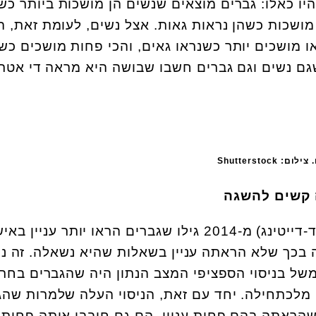
יו כאלו: גברים מוצאים שנשים הן מושכות ביותר כש
מושכות כשהן נראות גאות. אצל נשים, לעומת זאת, 
ו מושכים יותר כשנראו גאים, והכי פחות מושכים כש
גם נשים וגם גברים חשבו שבושה היא מראה די אטר
Shutterst
בניסוי בדייטים מהירים (ספיד-דייטינג) מ-2014 גילו שגברים הראו יותר עניין 
ך שלא הראתה עניין בשאלות שהיא נשאלה. זה נכו
של בניסוי הספציפי המצב הנתון היה שהגברים בחר
ה מלכתחילה. יחד עם זאת, הניסוי העלה שלמרות שהג
 שהראתה בהם פחות עניין, הם גם חיבבו אותה פחות.