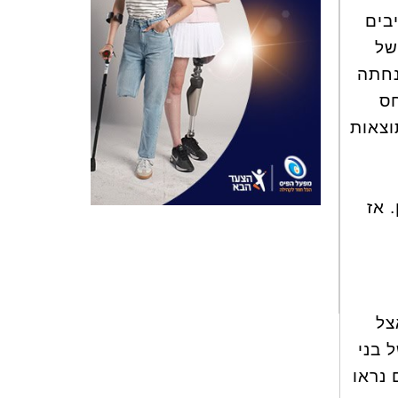
בים
של
נחתה
חס
וצאות
"לבוא לקראת" ב-87% מהזמן. אז
צל
ל בני
 נראו