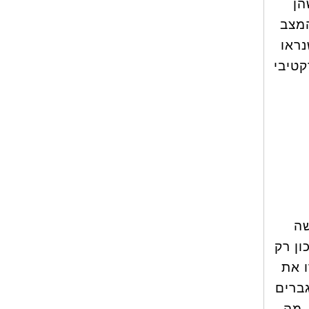
הן
המצב
נראו
קטיבי
באישה
ן רק
ו את
ברים
 מה