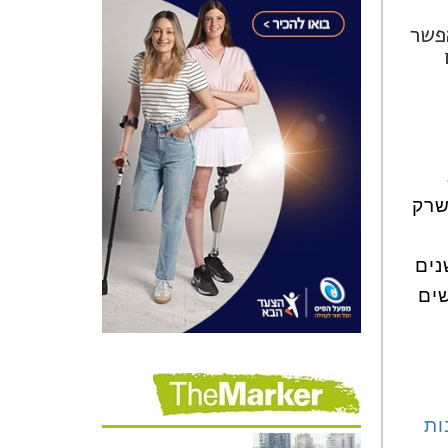
פשר
שרק
נים
שים
ות