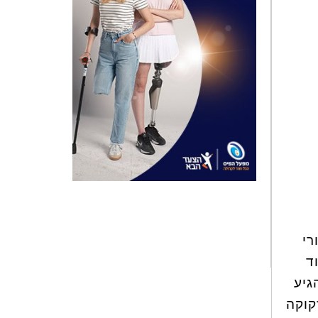
רי
ד
גיע
קוקה