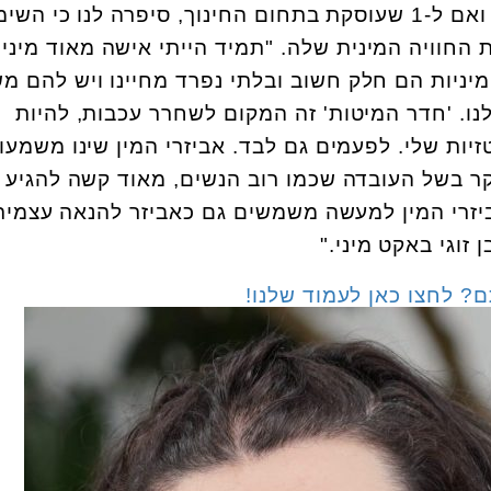
, בת 46, נשואה ואם ל-1 שעוסקת בתחום החינוך, סיפרה לנו כי הש
ת החוויה המינית שלה. "תמיד הייתי אישה מאוד מינית
ומיניות הם חלק חשוב ובלתי נפרד מחיינו ויש להם מ
נו. 'חדר המיטות' זה המקום לשחרר עכבות, להיות
ות שלי. לפעמים גם לבד. אביזרי המין שינו משמעו
קר בשל העובדה שכמו רוב הנשים, מאוד קשה להגיע
יזרי המין למעשה משמשים גם כאביזר להנאה עצמית
 זוגי באקט מיני."
? לחצו כאן לעמוד שלנו!