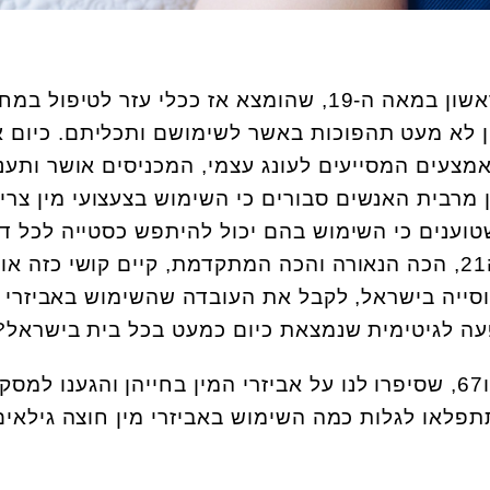
עם פיתוחו של הוויברטור הראשון במאה ה-19, שהומצא אז ככלי עזר לטיפול
מין לא מעט תהפוכות באשר לשימושם ותכליתם. כיום אי
מצעים המסייעים לעונג עצמי, המכניסים אושר ותענו
ן מרבית האנשים סבורים כי השימוש בצעצועי מין צרי
טוענים כי השימוש בהם יכול להיתפש כסטייה לכל ד
ועניין. האם גם כיום במאה ה21, הכה הנאורה והכה המתקדמת, קיים קושי כזה 
סייה בישראל, לקבל את העובדה שהשימוש באביזרי מ
פעה לגיטימית שנמצאת כיום כמעט בכל בית בישראל?
פגשנו 3 נשים, בנות 27, 46 ו67, שסיפרו לנו על אביזרי המין בחייהן והגענו למס
פלאו לגלות כמה השימוש באביזרי מין חוצה גילאים