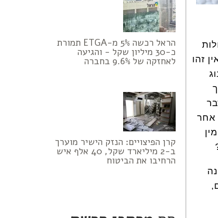
הראל רכשה 5% מ-ETGA תמורת
 במחלות
כ-30 מיליון שקל - והגיעה
ן זהו
לאחזקה של 9.6% בחברה
ג
ך
בר
או אחר
ין
קרן הפיצויים: הנזק הישיר מוערך
ב-2 מיליארד שקל, 40 אלף איש
הרחיבו את הביטוח
קנה
,