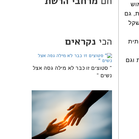
חם
מרחבי הרשת
ימוש
, גם
שקל
הכי
נקראים
תית
 וגם
" סטוצים זו כבר לא מילה גסה אצל
נשים "