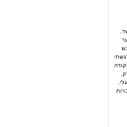
ד,
ר
בש
גשתי
קודה
ק,
לי,
רות