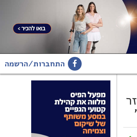
התחברות/הרשמה
1
הירשמו לניוזלטר
זר