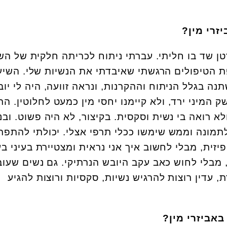
רי מין?
ן שד בו חליתי. עברתי ניתוח לכריתה חלקית של הש
ת הטיפולים הרגשתי שאיבדתי את הנשיות שלי. השיע
נה בגלל הניתוח וההקרנות, ונראה זוועה, היה לי יו
ק המיני ירד, ולא קיימנו יחסי מין כמעט לחלוטין. הר
א רואה בי נשית וסקסית. בקיצור, לא היה פשוט. ובנ
 לתמונה וממש שימשו ככלי תרפי אצלי. יכולתי להתפר
ית, מבלי לחשוב איך אני נראית ומצטיירת בעיני בע
 מבלי לחוש כאב עקב היובש הנרתיקי. גם נשים שעוב
עדין רוצות להרגיש נשיות, סקסיות ורוצות להגיע
באביזרי מין?