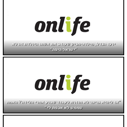
יועז הנדל, מילואימניק שעוזב את אשתו היולדת זה לא
"ישראל היפה"
"אז ליהיא גרינר לא חוזרת לעבוד שבוע אחרי הלידה? האמת
שממש לא אכפת לי"