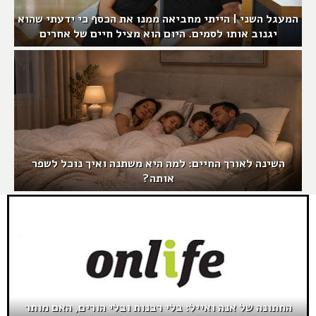
המעגל השני | הייתי מחביאה ממנו את הכסף כי ידעתי שהוא
יגנוב אותו לסמים. היום הוא מציל חיים של אחרים
השינה לאורך החיים: למה היא משתנה ואיך נוכל לשפר
אותה?
החתונה של אנה ואייל: בלי רבנות ובלי הורים, האם מותר