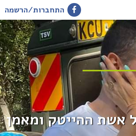
התחברות/הרשמה
ל אשת ההייטק ומאמן