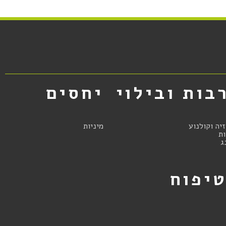
בות ובילוי
יחסים
זיה וקולנוע
מיניות
ת
ג
יפוח