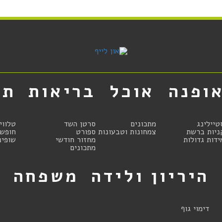
ופנה
אוכל
בריאות
תר
טיילינג
מתכונים
סרטן השד
טלווי
ניות ברשת
צמחונות וטבעונות
ספורט
חופשו
ידות גדולות
מחזור חודשי
שופינ
מתכונים
היריון ולידה
משפחה
ט
דימוי גוף