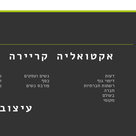
אקטואליה
קריירה
א
דעות
נשים ועסקים
ס
דימוי גוף
כסף
ק
רשתות חברתיות
פורבס נשים
מ
חברה
בעולם
מקומי
עיצוב