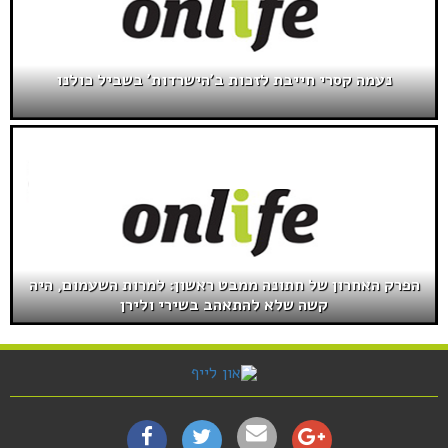
נעמה קסרי חייבת לזכות ב'הישרדות' בשביל כולנו
הפרק האחרון של חתונה ממבט ראשון: למרות השעמום, היה
קשה שלא להתאהב בשירי ולירן