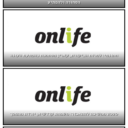
הסחורה ולהפתיע
חתונמי: למרות הביקורת, קארין מסתמנת כהפתעת העונה
2020 ממשיכה להתאכזר: משפחת קרדשיאן יורדת מהמסך