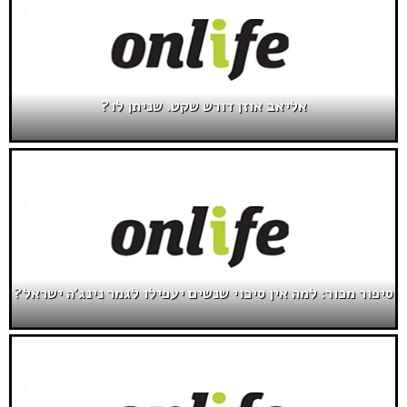
אליאב אוזן דורש שקט. שניתן לו?
סיפור מכור: למה אין סיכוי שנשים יעפילו לגמר נינג'ה ישראל?