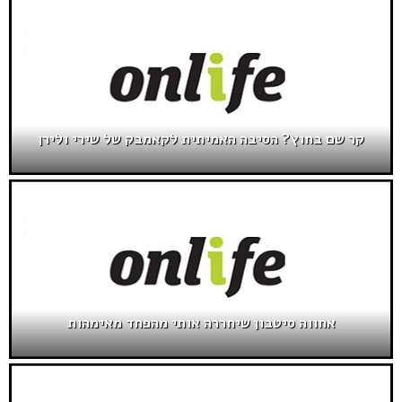
קר שם בחוץ? הסיבה האמיתית לקאמבק של שירי ולירן
אחווה סיטבון שיחררה אותי מהפחד מאימהות