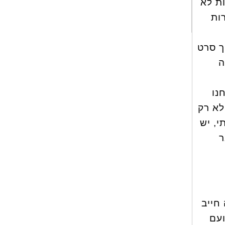
ת לא
ות
ך סרט
ה
נו
לא רק
, יש
ר
חייב
עם