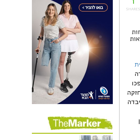
1
ות
אות
ת
דה
כו
חזקה
בדה