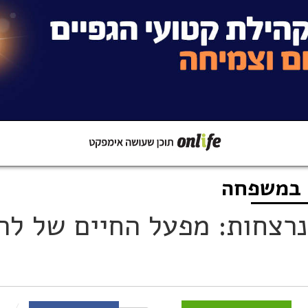
 במשפחה
קישור
שתפו ב-Whatsapp
רצחות: מפעל החיים של לר