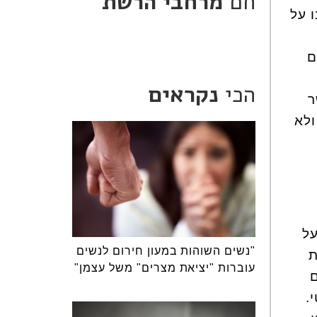
חם
מרחבי הרשת
 על
ם
הכי
נקראים
ר
ולא
נאבקנו על
"נשים השוהות במעון חירום לנשים
ת
עוברות "יציאת מצרים" משל עצמן"
ם
.