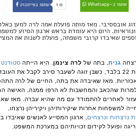
שתפו ב-Whatsapp
0
1
שתפו בפייסבוק
חה בשנת 1996 על ידי בן זוג אובססיבי. מאז מותה פועלת אמה לרה למען כאלו
ונוראיות. היום היא עומדת בראש ארגון הסיוע למשפח
וספים שאיבדו קרובי משפחה, פועלת לשנות את המצי
גנית
, בתה של
לרה צינמן
. היא הייתה
סטודנטי
, בת 22 בלבד, כשבן זוגה לשעבר סירב לקבל את העוב
כזריות. מאז שאיבדה את בתה, החיים של לרה התהפ
 למרות שהכאב והמחשבות לא הרפו ממנה, האישה ה
זור לאחרים להתמודד עם מה שהיא עברה. מאז שאי
ה למשפחות אחרות שיקירותיהן ויקיריהן נרצחו,
ת נרצחות ונרצחים
, ארגון המסייע לאנשים שאיבדו בן
גה ופועל לקידום זכויותיהם במערכת המשפט.