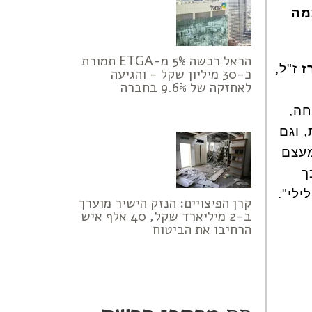
מה
הראל רכשה 5% מ-ETGA תמורת
ז
ז"ל,
כ-30 מיליון שקל - והגיעה
לאחזקה של 9.6% בחברה
חה,
 וגם
מעצם
ך
ילי".
קרן הפיצויים: הנזק הישיר מוערך
ב-2 מיליארד שקל, 40 אלף איש
הרחיבו את הביטוח