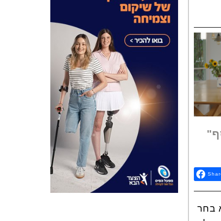
ף"
Shar
 בחר