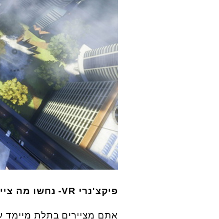
פיקצ'נרי VR- נחשו מה ציירתי, VR2GO
אתם מציירים בתלת מיימד עם משקפי VR והקבוצה 